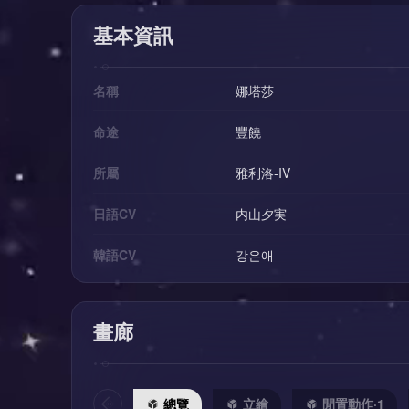
基本資訊
名稱
娜塔莎
命途
豐饒
所屬
雅利洛-IV
日語CV
内山夕実
韓語CV
강은애
畫廊
總覽
立繪
閒置動作·1