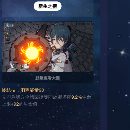
新生之禮
點擊查看大圖
終結技｜消耗能量90
立即為我方全體回復等同於娜塔莎
9.2%
生命
上限+
92
的生命值。