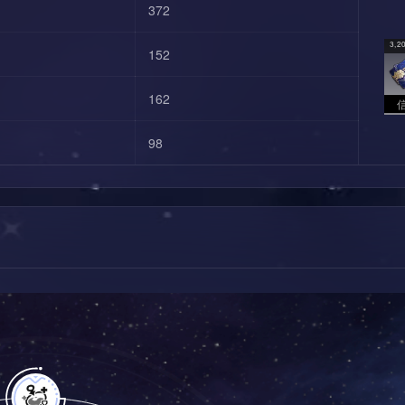
372
3,2
152
162
98