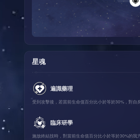
星魂
遍識藥理
受到攻擊後，若當前生命值百分比小於等於30%，對自身
臨床研學
施放終結技時，對當前生命值百分比小於等於30%的我