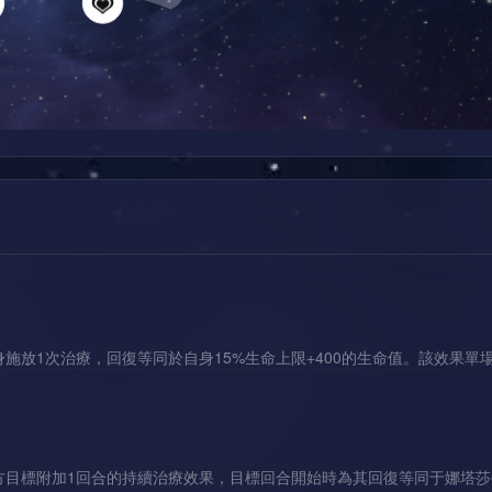
施放1次治療，回復等同於自身15%生命上限+400的生命值。該效果單
方目標附加1回合的持續治療效果，目標回合開始時為其回復等同于娜塔莎6