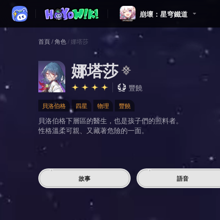
崩壞：星穹鐵道
首頁
/
角色
/
娜塔莎
娜塔莎
豐饒
貝洛伯格
四星
物理
豐饒
貝洛伯格下層區的醫生，也是孩子們的照料者。
性格溫柔可親、又藏著危險的一面。
故事
語音