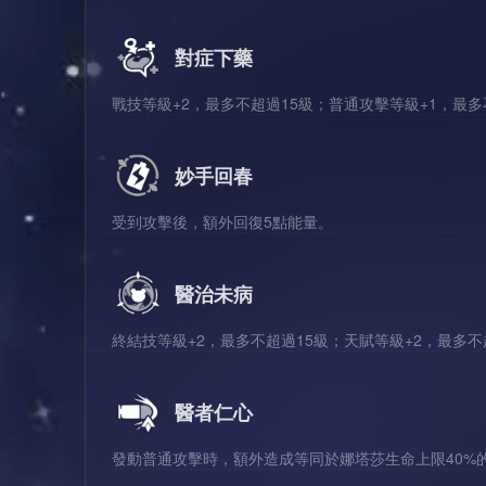
對症下藥
戰技等級+2，最多不超過15級；普通攻擊等級+1，最多
妙手回春
受到攻擊後，額外回復5點能量。
醫治未病
終結技等級+2，最多不超過15級；天賦等級+2，最多不
醫者仁心
發動普通攻擊時，額外造成等同於娜塔莎生命上限40%