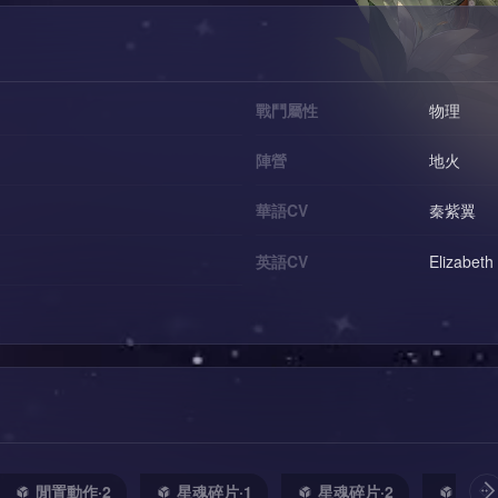
戰鬥屬性
物理
陣營
地火
華語CV
秦紫翼
英語CV
Elizabeth
閒置動作·2
星魂碎片·1
星魂碎片·2
星魂碎