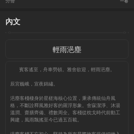
分冊
一卷
內文
輕雨浥塵
賓客遙至，舟車勞頓。雅舍欲迎，輕雨浥塵。
辰宮巍峨，宣夜錦繡。
浥塵客棧棲身於星槎海核心位置，秉承傳統仙舟風
格，不斷詮釋風雅好客的羅浮形象。舍寐潔淨、沐湯
溫潤、齋膳齊備、禮數周全。客棧從枕戈時代前動工
興建，風雨飄搖至今已過五百載。
浥塵客棧不忘初心，堅持為所有星際旅客提供細緻入