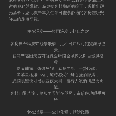
微的服務與導覽。為慶祝客棧翻新的竣工，現推出觀
光套餐，憑此廣告單入住即可盡享舒適的客房體驗與
詳盡的旅遊導覽。
住在浥塵——輕雨浥塵，頓止之次
客房自帶延展式觀景飛橋，足不出戶即可飽覽羅浮勝
景。
智慧型隔斷天窗可確保全時段全域採光與自然風循
環，
珠簾繡額、燈燭晃耀、感應屏風、手勢喚醒。
坐落星槎海中樞，隨時感受仙舟心臟的脈搏，
憑欄眺望便可盡觀宣夜大街，看行人流淌與星火明
滅。
客棧四通八達，萬般美景近在咫尺，奇珍琳琅唾手可
得。
食在浥塵——鼎中化變，精妙微纖