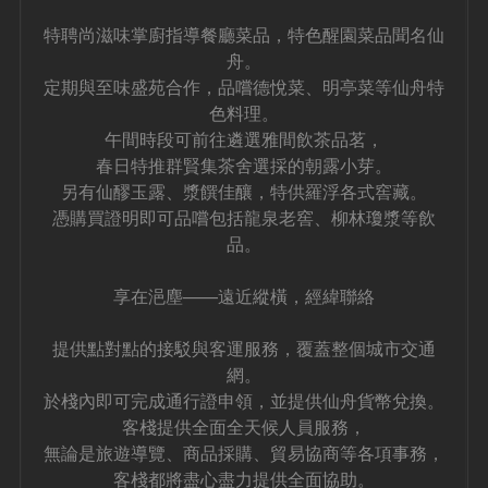
特聘尚滋味掌廚指導餐廳菜品，特色醒園菜品聞名仙
舟。
定期與至味盛苑合作，品嚐德悅菜、明亭菜等仙舟特
色料理。
午間時段可前往遴選雅間飲茶品茗，
春日特推群賢集茶舍選採的朝露小芽。
另有仙醪玉露、漿饌佳釀，特供羅浮各式窖藏。
憑購買證明即可品嚐包括龍泉老窖、柳林瓊漿等飲
品。
享在浥塵——遠近縱橫，經緯聯絡
提供點對點的接駁與客運服務，覆蓋整個城市交通
網。
於棧內即可完成通行證申領，並提供仙舟貨幣兌換。
客棧提供全面全天候人員服務，
無論是旅遊導覽、商品採購、貿易協商等各項事務，
客棧都將盡心盡力提供全面協助。