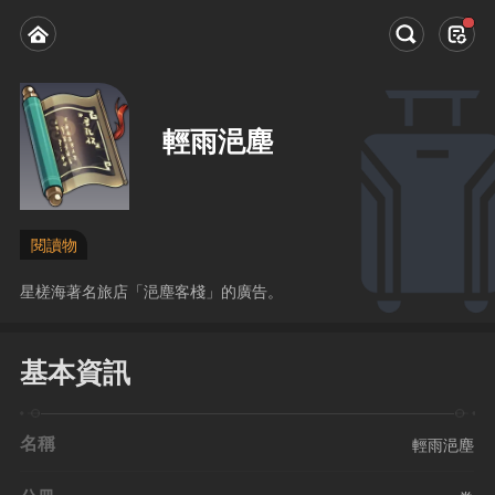
輕雨浥塵
閱讀物
星槎海著名旅店「浥塵客棧」的廣告。
基本資訊
名稱
輕雨浥塵