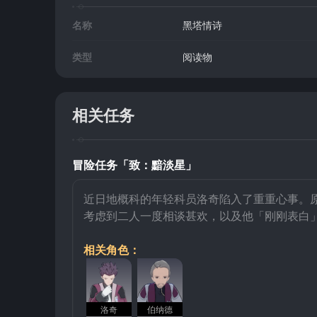
名称
黑塔情诗
类型
阅读物
相关任务
冒险任务「致：黯淡星」
近日地概科的年轻科员洛奇陷入了重重心事。
考虑到二人一度相谈甚欢，以及他「刚刚表白
相关角色：
洛奇
伯纳德