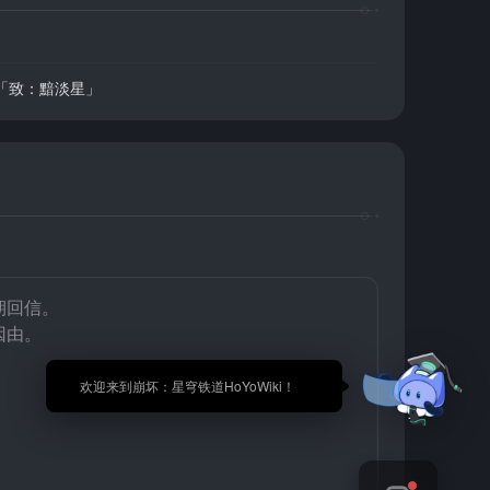
「致：黯淡星」
期回信。
因由。
🎉 欢迎来到崩坏：星穹铁道HoYoWiki！