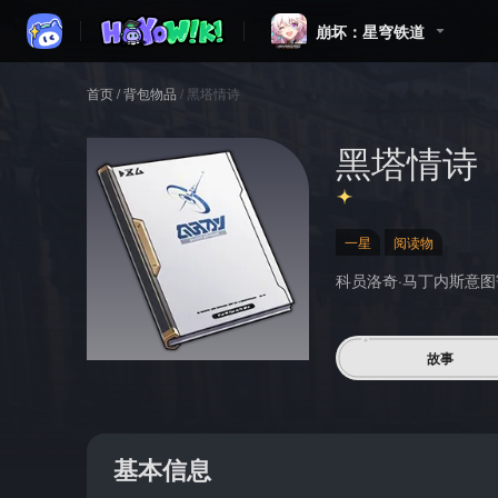
崩坏：星穹铁道
首页
/
背包物品
/
黑塔情诗
黑塔情诗
一星
阅读物
科员洛奇·马丁内斯意
故事
基本信息