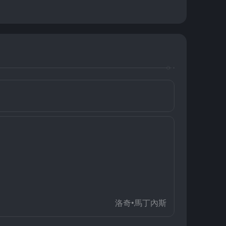
洛奇•馬丁內斯