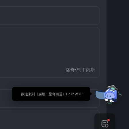
洛奇•馬丁內斯
🎉 歡迎來到《崩壞：星穹鐵道》HoYoWiki！