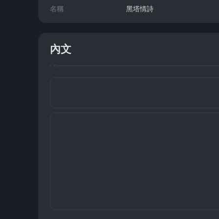
名稱
黑塔情詩
內文