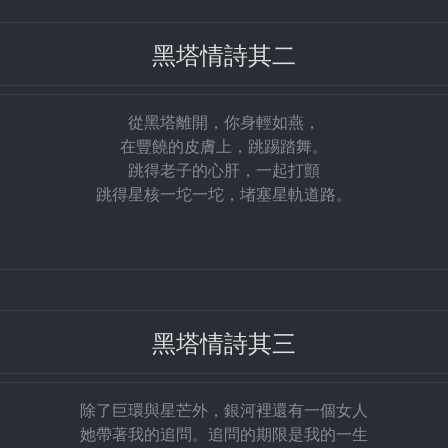
黑塔情詩其二
從黑塔離開，你身輕如燕，
在豐饒的皮膚上，跳踢踏舞。
跳得老子的心肝，一起打顫
跳得星核一坨一坨，堵塞星軌道路。
黑塔情詩其三
除了巨環與星芒外，銀河裡還有一個女人
她帶著我的追問。追問的期限是我的一生