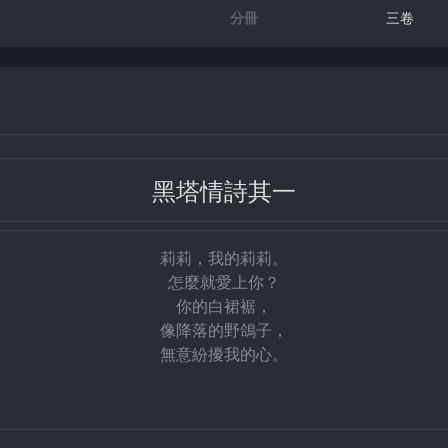
分冊
三卷
黑塔情詩其一
莉莉，我的莉莉。
怎麼就愛上你？
你的白裙裾，
像降落的野鴿子，
無意紛擾我的心。