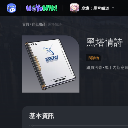
崩壞：星穹鐵道
首頁
/
背包物品
/
黑塔情詩
黑塔情詩
閱讀物
組員洛奇•馬丁內斯意
基本資訊