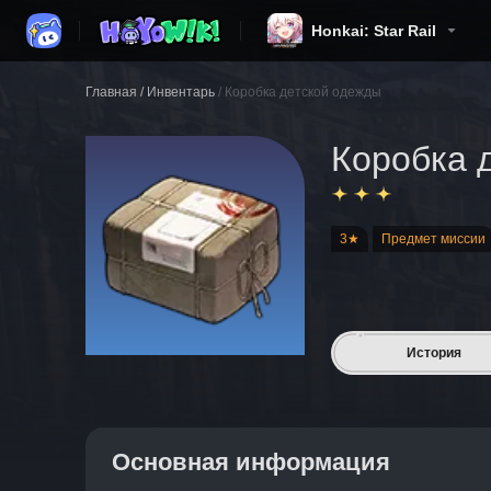
Honkai: Star Rail
Главная
/
Инвентарь
/
Коробка детской одежды
Коробка 
3★
Предмет миссии
История
Основная информация