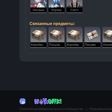
Наташа
Клузер
Скотт
Связанные предметы:
Коробка детской одежды
Посылка с сухим молоком
Коробка детских книг
Письмо Клузера
Политика конфиденциальности сообщества
Пользовательс