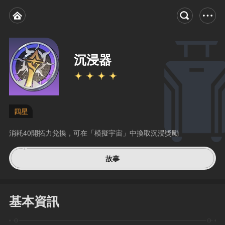
沉浸器
四星
消耗40開拓力兌換，可在「模擬宇宙」中換取沉浸獎勵
故事
基本資訊