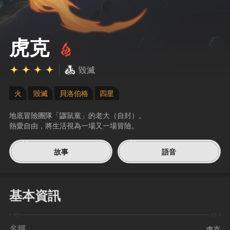
虎克
毀滅
火
毀滅
貝洛伯格
四星
地底冒險團隊「鼴鼠黨」的老大（自封）。
熱愛自由，將生活視為一場又一場冒險。
故事
語音
基本資訊
名稱
虎克