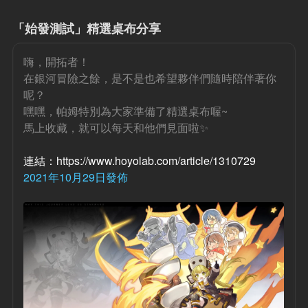
「始發測試」精選桌布分享
嗨，開拓者！
在銀河冒險之餘，是不是也希望夥伴們隨時陪伴著你
呢？
嘿嘿，帕姆特別為大家準備了精選桌布喔~
馬上收藏，就可以每天和他們見面啦✨
連結：https://www.hoyolab.com/article/1310729
2021年10月29日發佈