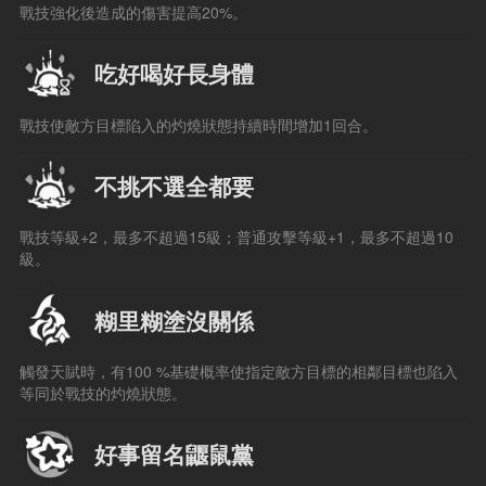
戰技強化後造成的傷害提高20%。
吃好喝好長身體
戰技使敵方目標陷入的灼燒狀態持續時間增加1回合。
不挑不選全都要
戰技等級+2，最多不超過15級；普通攻擊等級+1，最多不超過10
級。
糊里糊塗沒關係
觸發天賦時，有100 %基礎概率使指定敵方目標的相鄰目標也陷入
等同於戰技的灼燒狀態。
好事留名鼴鼠黨