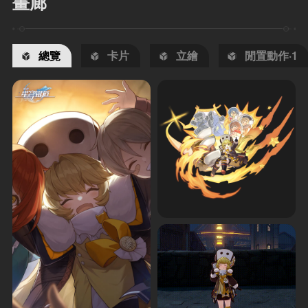
畫廊
總覽
卡片
立繪
閒置動作·1