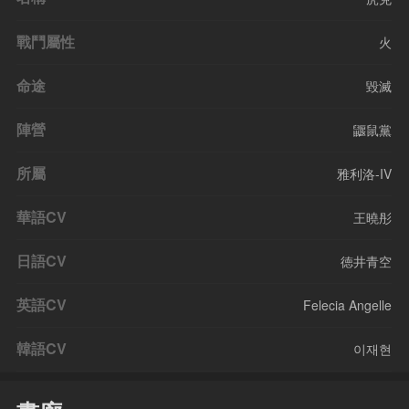
戰鬥屬性
火
命途
毀滅
陣營
鼴鼠黨
所屬
雅利洛-IV
華語CV
王曉彤
日語CV
徳井青空
英語CV
Felecia Angelle
韓語CV
이재현