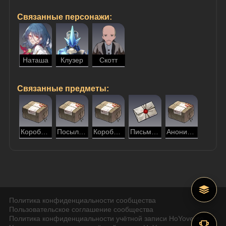
Связанные персонажи:
Наташа
Клузер
Скотт
Связанные предметы:
Коробка детской одежды
Посылка с сухим молоком
Коробка детских книг
Письмо Клузера
Анонимная посылка
Политика конфиденциальности сообщества
Пользовательское соглашение сообщества
Политика конфиденциальности учётной записи HoYoverse