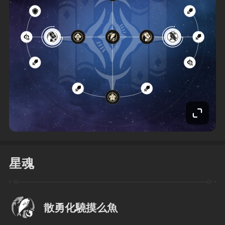
星魂
散勇化驍摸么魚