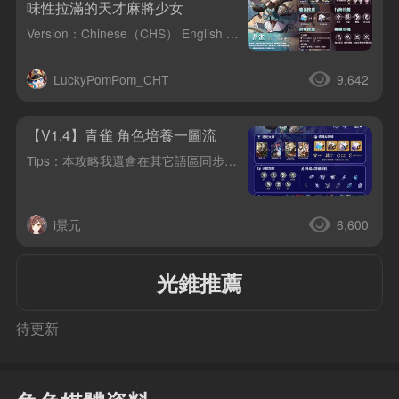
味性拉滿的天才麻將少女
Version：Chinese（CHS） English Korean Japanese
LuckyPomPom_CHT
9,642
【V1.4】青雀 角色培養一圖流
Tips：本攻略我還會在其它語區同步更新內容，歡迎大家閱讀和留言哦~CN | EN | JP | KR
i景元
6,600
光錐推薦
待更新