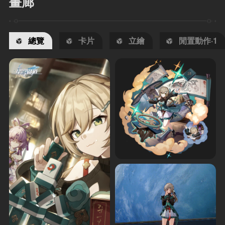
畫廊
總覽
卡片
立繪
閒置動作·1