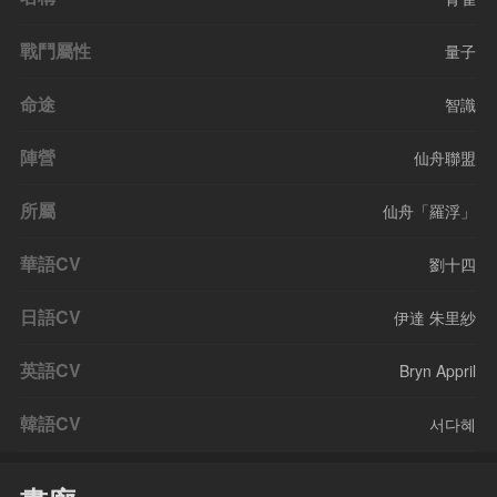
戰鬥屬性
量子
命途
智識
陣營
仙舟聯盟
所屬
仙舟「羅浮」
華語CV
劉十四
日語CV
伊達 朱里紗
英語CV
Bryn Appril
韓語CV
서다혜