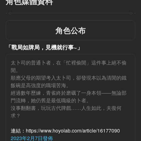
角色媒體資料
角色公布
「戰局如牌局，見機就行事~」
太卜司的普通卜者，在「忙裡偷閒」這件事上絕不偷
閒。
順應父母的期望考入太卜司，卻發現本以為清閒的鐵
飯碗是高強度的職場苦海。
經過數年歷練，青雀終於磨礪了一身本領——無論部
門流轉，她仍舊是最低職級的卜者。
沒事翻翻書，玩玩古代牌戲……人生如此，夫復何
求？
連結：https://www.hoyolab.com/article/16177090
2023年2月7日發佈