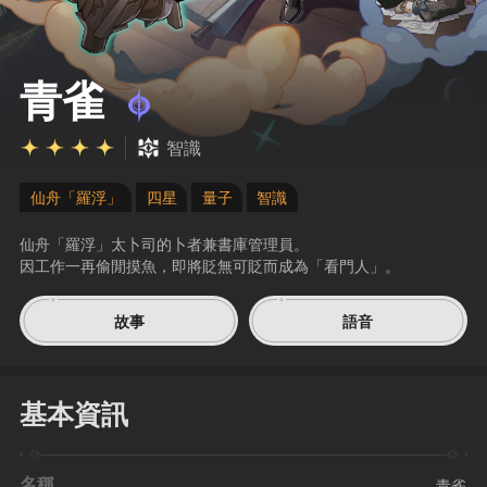
青雀
智識
仙舟「羅浮」
四星
量子
智識
仙舟「羅浮」太卜司的卜者兼書庫管理員。
因工作一再偷閒摸魚，即將貶無可貶而成為「看門人」。
故事
語音
基本資訊
名稱
青雀