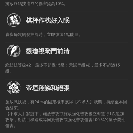
施放終結技造成的傷害提高10%。
棋枰作枕好入眠
青雀每次觸發抽牌時，立即恢復1點能量。
觀瓊視煢門前清
終結技等級+2，最多不超過15級；天賦等級+2，最多不超過15
級。
帝垣翔鱗和絕張
施放戰技後，有24 %的固定概率獲得【不求人】狀態，持續至本回
合結束。
【不求人】狀態下，施放普攻或施放強化普攻後立即進行1次追加
攻擊，對該目標造成等同於普攻或強化普攻傷害100 %的量子屬性
傷害。