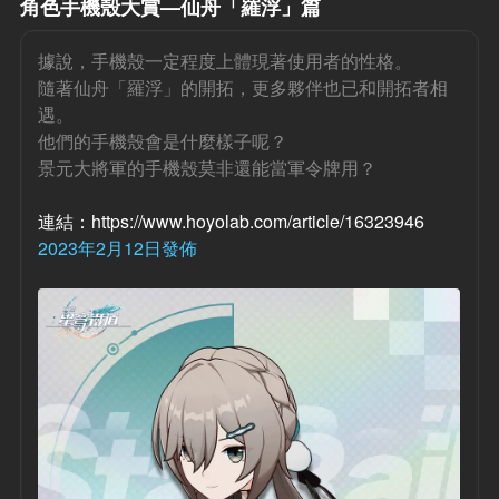
角色手機殼大賞—仙舟「羅浮」篇
據說，手機殼一定程度上體現著使用者的性格。
隨著仙舟「羅浮」的開拓，更多夥伴也已和開拓者相
遇。
他們的手機殼會是什麼樣子呢？
景元大將軍的手機殼莫非還能當軍令牌用？
連結：https://www.hoyolab.com/article/16323946
2023年2月12日發佈