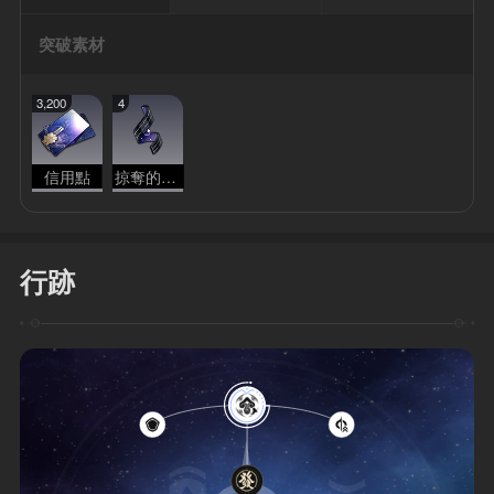
突破素材
3,200
4
信用點
掠奪的本能
行跡