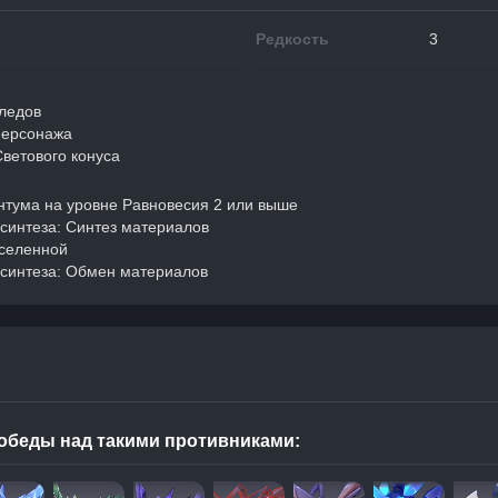
Редкость
3
ледов
персонажа
ветового конуса
тума на уровне Равновесия 2 или выше
синтеза: Синтез материалов
вселенной
синтеза: Обмен материалов
обеды над такими противниками: