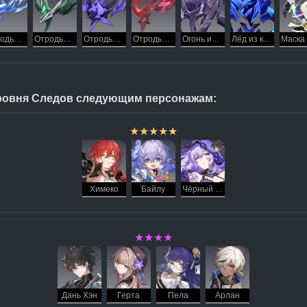
Отродье льда
Отродье ветра
Отродье грома
Отродье пламени
Огонь из космоса
Лёд из космоса
ровня Следов следующим персонажам:
★★★★★
Химеко
Байлу
Чёрный Лебедь
★★★★
Дань Хэн
Герта
Пела
Арлан