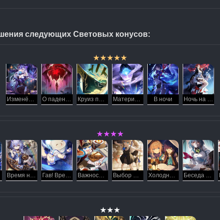
шения следующих Световых конусов:
★★★★★
Изменённые воспоминания
О падении Эона
Круиз по галактике
Материя памяти
В ночи
Ночь на Млечном пути
★★★★
ии
Время никого не ждёт
Гав! Время прогулок!
Важность завтрака
Выбор Ландау
Холодные ночи короче, когда ты рядом
Беседа после операции
★★★