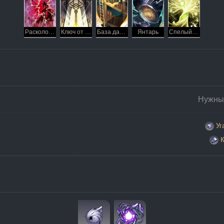
Расколовшийся дом
Ключ от всех дверей
База данных
Янтарь
Спелый плод
Нужны
Уг
К