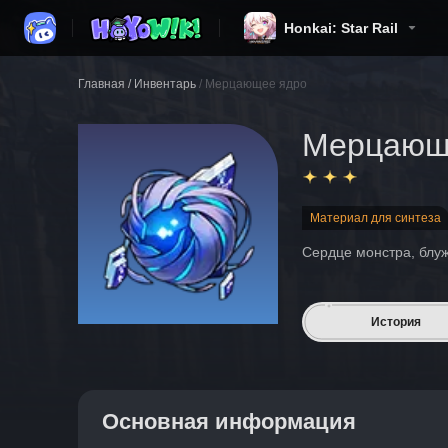
Honkai: Star Rail
Главная
/
Инвентарь
/
Мерцающее ядро
Мерцающ
Материал для синтеза
Сердце монстра, блу
История
Основная информация