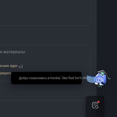
е материалы
асшее ядро
х3
редиты
 х20
🎉 Добро пожаловать в Honkai: Star Rail HoYoWiki!