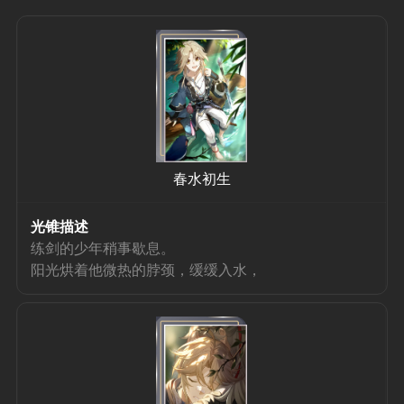
春水初生
光锥描述
练剑的少年稍事歇息。
阳光烘着他微热的脖颈，缓缓入水，