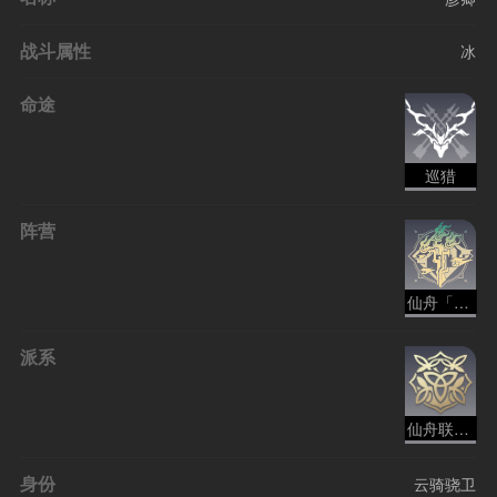
战斗属性
冰
命途
巡猎
阵营
仙舟「罗浮」（地名）
派系
仙舟联盟 - 巡猎
身份
云骑骁卫