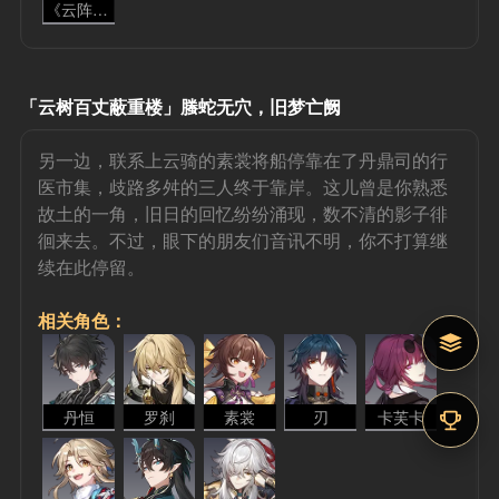
《云阵四合》
「云树百丈蔽重楼」螣蛇无穴，旧梦亡阙
另一边，联系上云骑的素裳将船停靠在了丹鼎司的行
医市集，歧路多舛的三人终于靠岸。这儿曾是你熟悉
故土的一角，旧日的回忆纷纷涌现，数不清的影子徘
徊来去。不过，眼下的朋友们音讯不明，你不打算继
续在此停留。
相关角色：
丹恒
罗刹
素裳
刃
卡芙卡