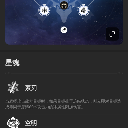
星魂
素刃
当彦卿攻击敌方目标时，如果目标处于冻结状态，则立即对目标造
成等同于彦卿60%攻击力的冰属性附加伤害。
空明