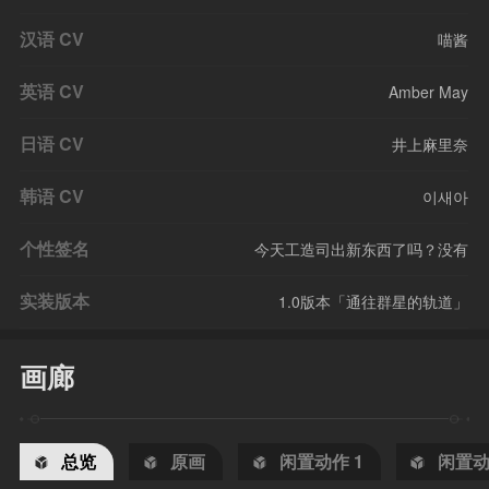
汉语 CV
喵酱
英语 CV
Amber May
日语 CV
井上麻里奈
韩语 CV
이새아
个性签名
今天工造司出新东西了吗？没有
实装版本
1.0版本「通往群星的轨道」
画廊
总览
原画
闲置动作 1
闲置动