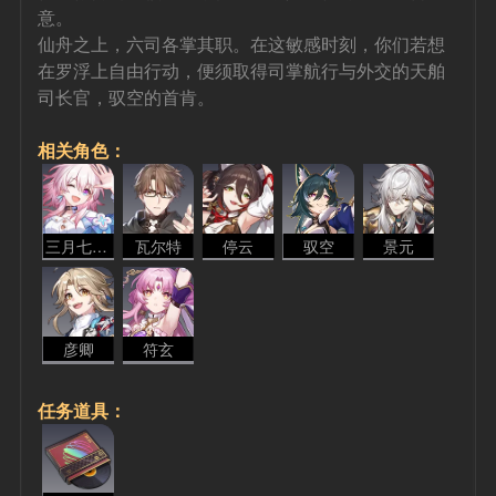
意。
仙舟之上，六司各掌其职。在这敏感时刻，你们若想
在罗浮上自由行动，便须取得司掌航行与外交的天舶
司长官，驭空的首肯。
相关角色：
三月七 - 存护
瓦尔特
停云
驭空
景元
彦卿
符玄
任务道具：