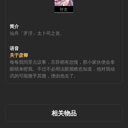
符玄
简介
仙舟「罗浮」太卜司之首。
语音
关于彦卿
每每我同景元议事，言辞稍有怠慢，那小家伙便会拿
眼睛来瞪我。不过不必用法眼观瞧也知道，他对我动
武的可能微乎其微，便由他去了。
相关物品