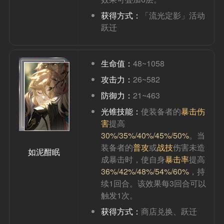
获得方式：
「流光定影」活动
跃迁
生命值：
48~1058
攻击力：
26~582
防御力：
21~463
光锥技能：
使装备者的
暴击伤
害
提高
30%/35%/40%/45%/50%
。当
装备者的
普攻
或
战技
伤害未造
如泥酣眠
成暴击时，使自身
暴击率
提高
36%/42%/48%/54%/60%
，持
续1回合。该效果每3回合可以
触发1次。
获得方式：
商店兑换、跃迁