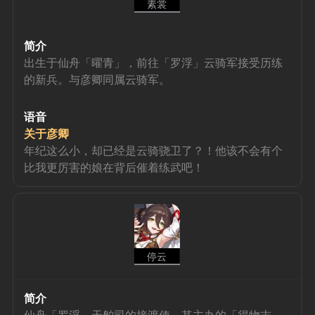
素裳
简介
出生于仙舟「曜青」，前往「罗浮」云骑军接受历练
的新兵。与彦卿同属云骑军。
语音
关于彦卿
年纪这么小，却已经是云骑骁卫了？！他该不会有个
比我更厉害的娘在背后催着练武吧！
停云
简介
仙舟「罗浮」天舶司的接渡使。其主办的「得物志」