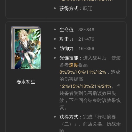
获得方式：
跃迁
生命值：
38~846
攻击力：
21~476
防御力：
16~396
光锥技能：
进入战斗后，使装
备者
速度
提高
8%/9%/10%/11%/12%
，造成
的伤害提高
春水初生
12%/15%/18%/21%/24%
。当
装备者受到伤害后该效果失
效，下个回合结束时该效果恢
复。
获得方式：
完成「行动摘要
（二）」、商店兑换、历战余
响