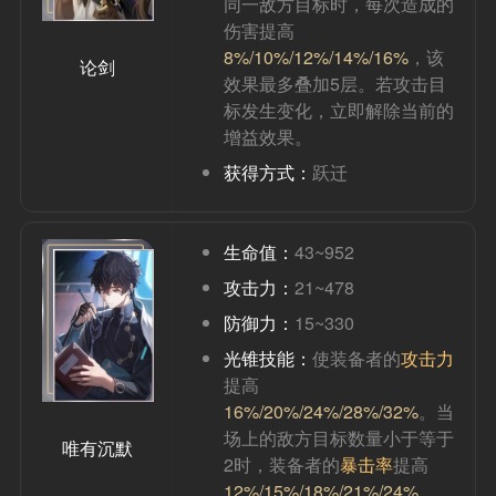
同一敌方目标时，每次造成的
伤害提高
8%/10%/12%/14%/16%
，该
论剑
效果最多叠加5层。若攻击目
标发生变化，立即解除当前的
增益效果。
获得方式：
跃迁
生命值：
43~952
攻击力：
21~478
防御力：
15~330
光锥技能：
使装备者的
攻击力
提高
16%/20%/24%/28%/32%
。当
场上的敌方目标数量小于等于
唯有沉默
2时，装备者的
暴击率
提高
12%/15%/18%/21%/24%
。