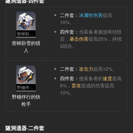
隧洞遗器·四件套
二件套：
冰属性伤害
提高
10%。
四件套：
当装备者施放终结技
密林卧雪的猎人
后，
暴击伤害
提高25%，持续
密林卧雪的猎
2回合。
人
二件套：
攻击力
提高12%。
四件套：
使装备者的
速度
提高
6%，
普攻
造成的伤害提高
野穗伴行的快枪手
10%。
野穗伴行的快
枪手
隧洞遗器·二件套