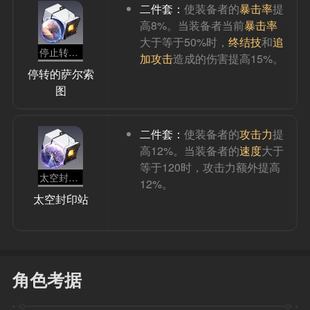
二件套：
使装备者的
暴击率
提
高8%。当装备者当前
暴击率
大于等于50%时，
终结技
和
追
停止转动的萨尔索图
加攻击
造成的伤害提高15%。
停转的萨尔索
图
二件套：
使装备者的
攻击力
提
高12%。当装备者的
速度
大于
等于120时，攻击力额外提高
太空封印站
12%。
太空封印站
角色考据