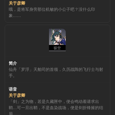
关于彦卿
哦，是将军身旁那位机敏的小公子吧？没什么印
象……
驭空
简介
仙舟「罗浮」天舶司的首领，久历战阵的飞行士与射
手。
语音
关于彦卿
「剑」之为物，若是久藏匣中，便会鸣动着请求出
鞘…可一旦出鞘，不是血染战场，便是剑折锋摧的结
局……