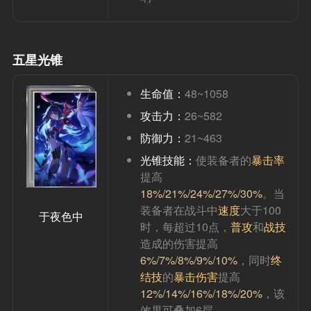
五星光锥
生命值：
48~1058
攻击力：
26~582
防御力：
21~463
光锥技能：
使装备者的
暴击率
提高
18%/21%/24%/27%/30%
。当
装备者在战斗中
速度
大于100
于夜色中
时，每超过10点，
普攻
和
战技
造成的伤害提高
6%/7%/8%/9%/10%
，同时
终
结技
的
暴击伤害
提高
12%/14%/16%/18%/20%
，该
效果可叠加6层。