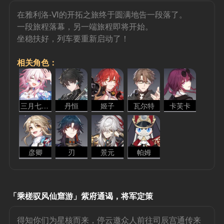
在雅利洛-Ⅵ的开拓之旅终于圆满地告一段落了。
一段旅程落幕，另一端旅程即将开始。
坐稳扶好，列车要重新启动了！
相关角色：
三月七 - 存护
丹恒
姬子
瓦尔特
卡芙卡
彦卿
刃
景元
帕姆
「乘槎驭风仙窟游」紫府通谒，将军定策
得知你们为星核而来，停云邀众人前往司辰宫通传来