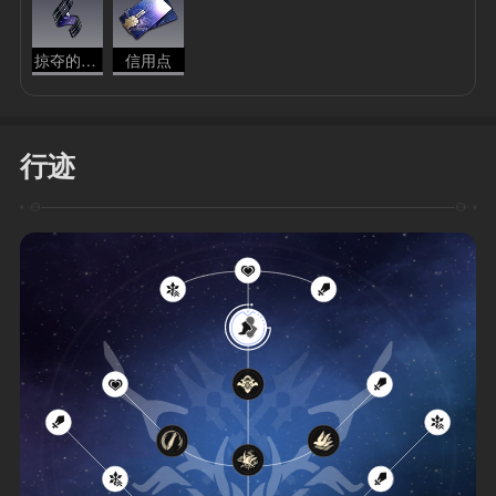
掠夺的本能
信用点
行迹