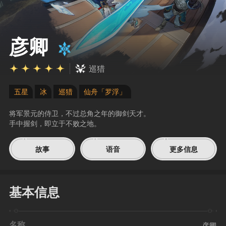
彦卿
巡猎
五星
冰
巡猎
仙舟「罗浮」
将军景元的侍卫，不过总角之年的御剑天才。
手中握剑，即立于不败之地。
故事
语音
更多信息
基本信息
名称
彦卿