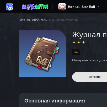
Honkai: Star Rail
Главная
/
Инвентарь
/
Журнал приключений
Журнал п
3★
Материал опыта для 
История
Основная информация