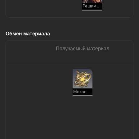
Решимость блестит подобно жемчужинам пота
Обмен материала
Получаемый материал
Механическое сердце хаоса