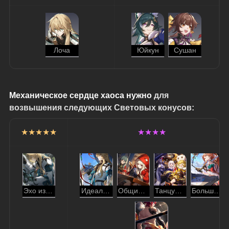
Лоча
Юйкун
Сушан
Механическое сердце хаоса нужно
 для 
возвышения следующих Световых конусов:
★★★★★
★★★★
Эхо из гроба
Идеальное время
Общие чувства
Танцуй! Танцуй! Танцуй!
Больше подписок!