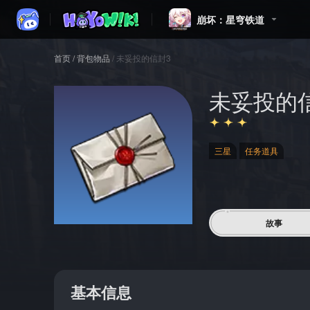
崩坏：星穹铁道
首页
/
背包物品
/
未妥投的信封3
未妥投的
三星
任务道具
故事
基本信息