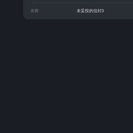
名称
未妥投的信封3