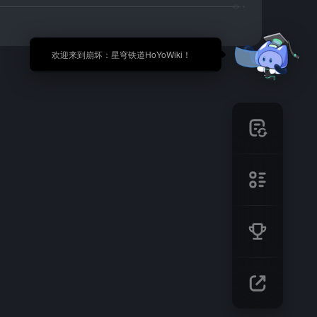
🎉 欢迎来到崩坏：星穹铁道HoYoWiki！