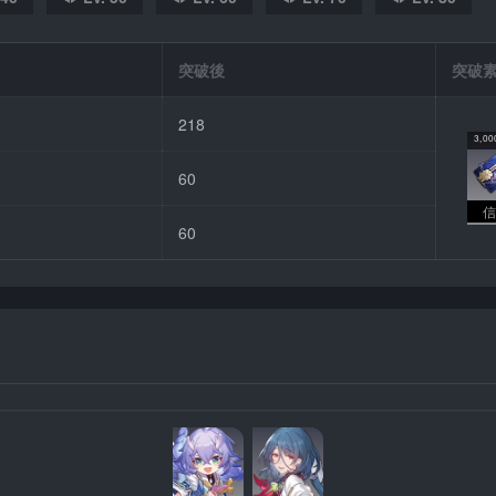
突破後
突破
218
3,00
60
信
60