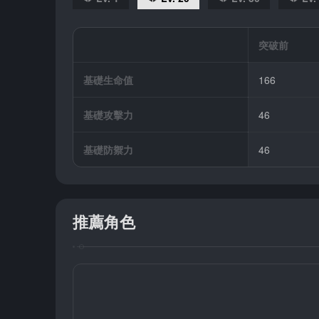
突破前
基礎生命值
166
基礎攻擊力
46
基礎防禦力
46
推薦角色