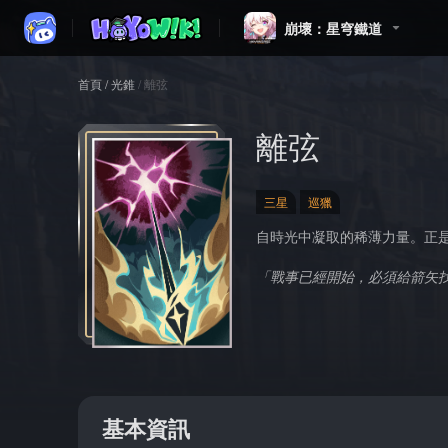
崩壞：星穹鐵道
首頁
/
光錐
/
離弦
離弦
三星
巡獵
自時光中凝取的稀薄力量。正
「戰事已經開始，必須給箭矢
基本資訊