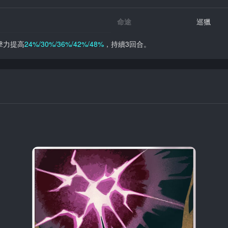
命途
巡獵
擊力提高
24%/30%/36%/42%/48%
，持續3回合。