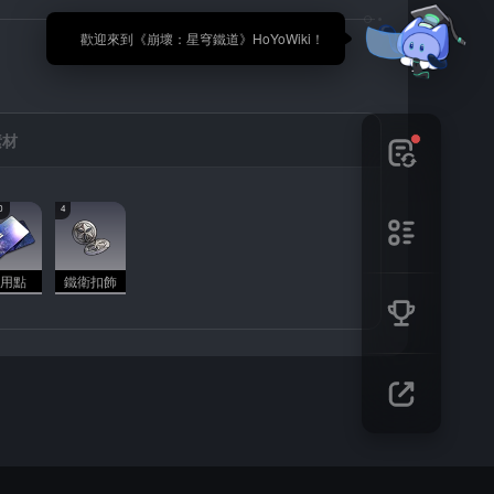
🎉 歡迎來到《崩壞：星穹鐵道》HoYoWiki！
素材
0
4
用點
鐵衛扣飾