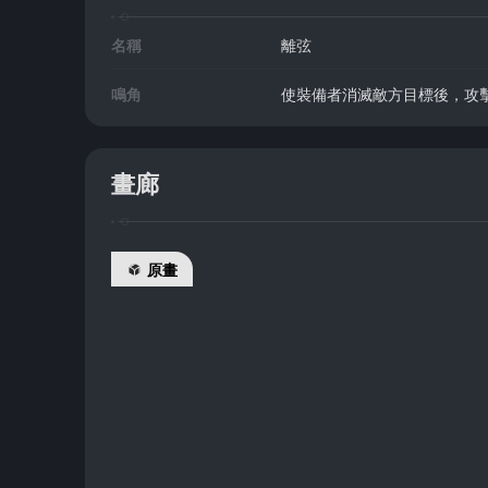
名稱
離弦
鳴角
使裝備者消滅敵方目標後，攻
畫廊
原畫