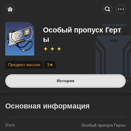
Особый пропуск Герт
ы
Предмет миссии
3★
История
Основная информация
Имя
Особый пропуск Герты