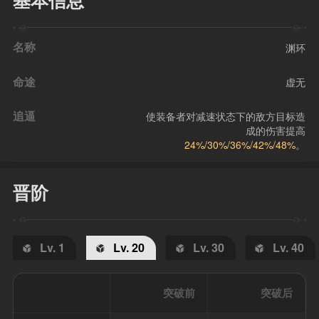
基本信息
名称
渊环
命途
虚无
追逼
使装备者对减速状态下的敌方目标造
成的伤害提高
24%/30%/36%/42%/48%
。
晋阶
Lv. 1
Lv. 20
Lv. 30
Lv. 40
突破前
突破后