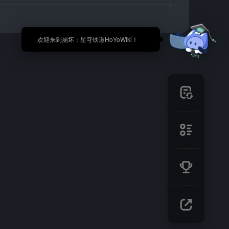
🎉 欢迎来到崩坏：星穹铁道HoYoWiki！