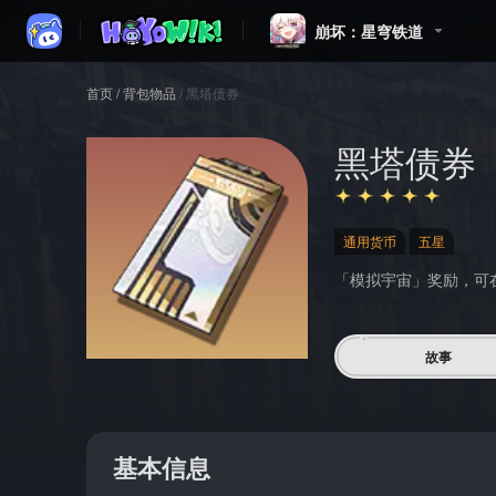
崩坏：星穹铁道
首页
/
背包物品
/
黑塔债券
黑塔债券
通用货币
五星
「模拟宇宙」奖励，可
故事
基本信息