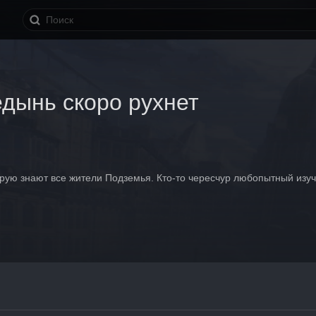
дынь скоро рухнет
орую знают все жители Подземья. Кто-то чересчур любопытный изу