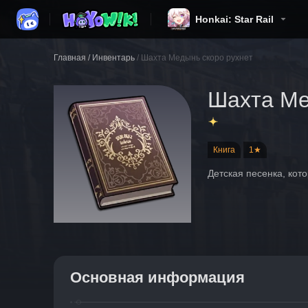
Honkai: Star Rail
Главная
/
Инвентарь
/
Шахта Медынь скоро рухнет
Шахта Ме
Книга
1★
Детская песенка, кот
Основная информация