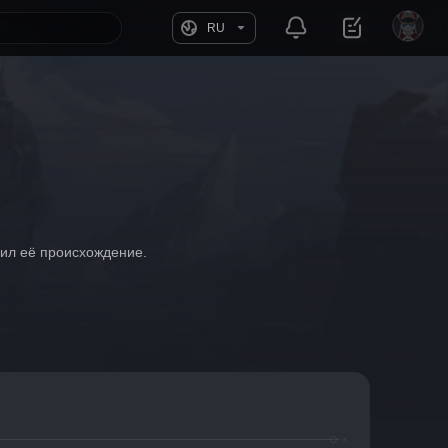
RU
чил её происхождение.