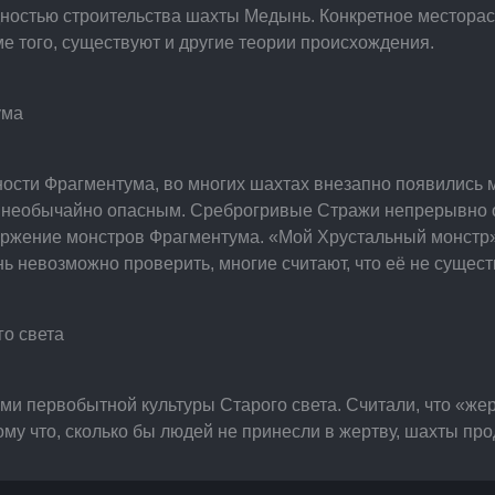
удностью строительства шахты Медынь. Конкретное местор
е того, существуют и другие теории происхождения.
ума
ивности Фрагментума, во многих шахтах внезапно появились
о необычайно опасным. Среброгривые Стражи непрерывно о
оржение монстров Фрагментума. «Мой Хрустальный монстр»
ь невозможно проверить, многие считают, что её не сущест
о света
ми первобытной культуры Старого света. Считали, что «жер
ому что, сколько бы людей не принесли в жертву, шахты пр