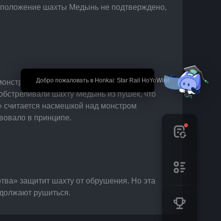
асположение шахты Медынь не подтверждено, 
🎉 Добро пожаловать в Honkai: Star Rail HoYoWiki!
 монстры Фрагментума. Постепенно 
бстреливали шахту Медынь из пушек, что 
 считается насмешкой над монстром 
вовало в принципе.
тва» защитит шахту от обрушения. Но эта 
одолжают рушиться.