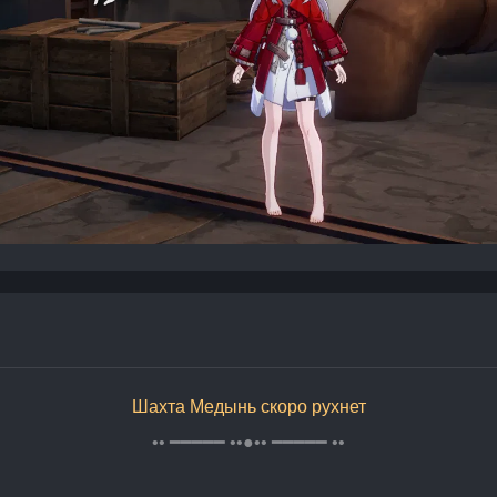
Шахта Медынь скоро рухнет
•• ━━━━━ ••●•• ━━━━━ ••