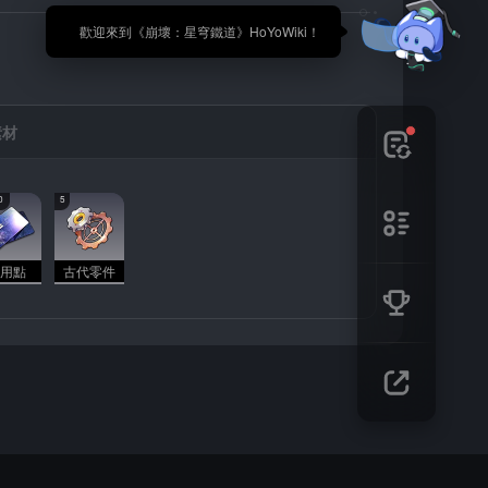
🎉 歡迎來到《崩壞：星穹鐵道》HoYoWiki！
素材
0
5
用點
古代零件