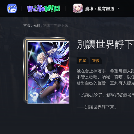
崩壞：星穹鐵道
首頁
/
光錐
/
別讓世界靜下來
別讓世界靜下
四星
智識
她在台上揮著手，希望每個人
不管是歌唱、吶喊、哀嘆，以
發出自己的聲音，直到有人聽
「別讓心冷了，變得和這個城
——別讓世界靜下來。