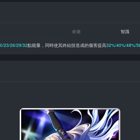
命途
智識
0/23/26/29/32
點能量，同時使其終結技造成的傷害提高
32%/40%/48%/5