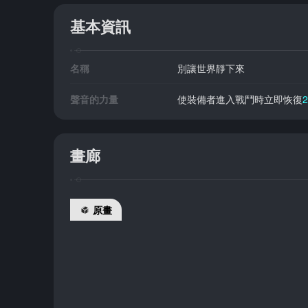
基本資訊
名稱
別讓世界靜下來
聲音的力量
使裝備者進入戰鬥時立即恢復
2
畫廊
原畫