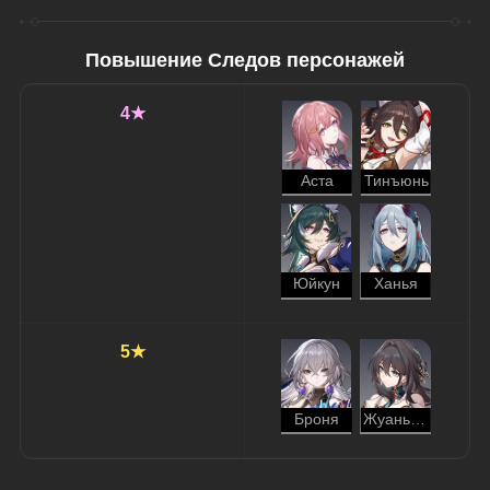
Повышение Следов персонажей
4★
Аста
Тинъюнь
Юйкун
Ханья
5★
Броня
Жуань Мэй