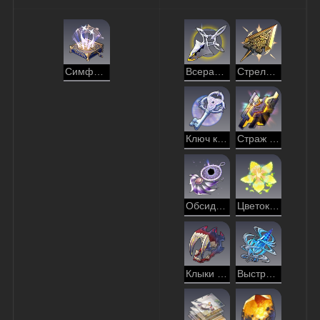
Симфония созвездий
Всеразрушающий клинок
Стрела охотника за звёздами
Ключ к мудрости
Страж янтаря
Обсидиан одержимости
Цветок вечности
Клыки лунного озверения
Выстрел против часовой