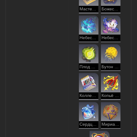
Мастерский цветной набросок
Божественный янтарь
Небесный крематор
Небесная мелодия
Плод многообразия
Бутон сознания
Коллекционное собрание «Пушистого скитальца»
Копьё возмездия
Сердце Фагусы
Мириады оттенков: Судьба в руках Недотёпы