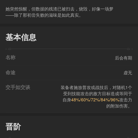
她突然惊醒，但数据的残渣已被扫去，烧毁，好像一场梦
——除了那初尝失败的滋味是如此真实。
基本信息
名称
后会有期
命途
虚无
交手如交谈
装备者施放普攻或战技后，对随机1个
受到技能攻击的敌方目标造成等同于
自身
48%/60%/72%/84%/96%
攻击力
的附加伤害。
晋阶