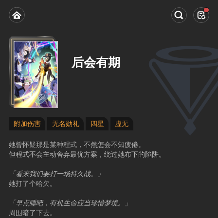
后会有期
附加伤害
无名勋礼
四星
虚无
她曾怀疑那是某种程式，不然怎会不知疲倦。
但程式不会主动舍弃最优方案，绕过她布下的陷阱。
「看来我们要打一场持久战。」
她打了个哈欠。
「早点睡吧，有机生命应当珍惜梦境。」
周围暗了下去。