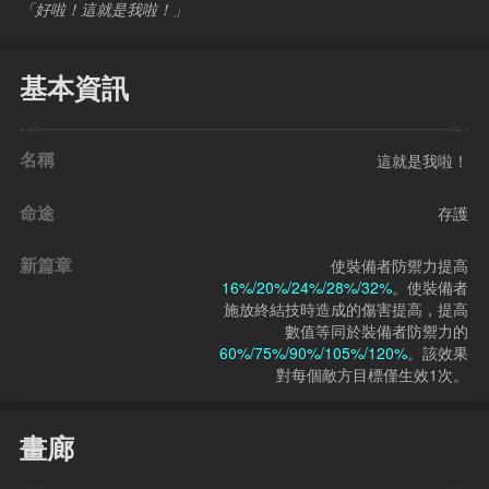
「好啦！這就是我啦！」
基本資訊
名稱
這就是我啦！
命途
存護
新篇章
使裝備者防禦力提高
16%/20%/24%/28%/32%
。使裝備者
施放終結技時造成的傷害提高，提高
數值等同於裝備者防禦力的
60%/75%/90%/105%/120%
。該效果
對每個敵方目標僅生效1次。
畫廊