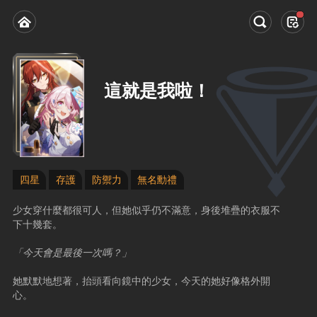
這就是我啦！
四星
存護
防禦力
無名勳禮
少女穿什麼都很可人，但她似乎仍不滿意，身後堆疊的衣服不
下十幾套。
「今天會是最後一次嗎？」
她默默地想著，抬頭看向鏡中的少女，今天的她好像格外開
心。