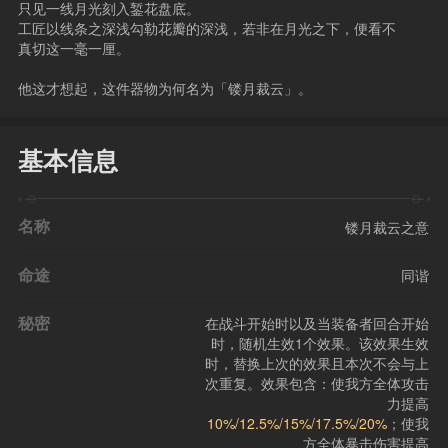
只见一线月光刻入錾花盘底。
工匠以线条之深浅勾勒花瓣的深浅，若非在月光之下，便看不
真切这一毫一厘。
他这才想起，这件器物为何名为「镂月裁云」。
基本信息
名称
镂月裁云之意
命途
同谐
秘密
在战斗开始时以及当装备者回合开始
时，随机生效1个效果。该效果生效
时，替换上次的效果且本次不会与上
次重复。效果包含：使我方全体攻击
力提高
10%/12.5%/15%/17.5%/20%
；使我
方全体暴击伤害提高