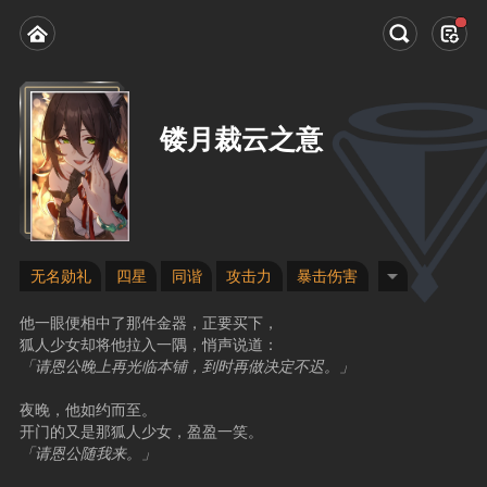
镂月裁云之意
无名勋礼
四星
同谐
攻击力
暴击伤害
他一眼便相中了那件金器，正要买下，
狐人少女却将他拉入一隅，悄声说道：
「请恩公晚上再光临本铺，到时再做决定不迟。」
夜晚，他如约而至。
开门的又是那狐人少女，盈盈一笑。
「请恩公随我来。」