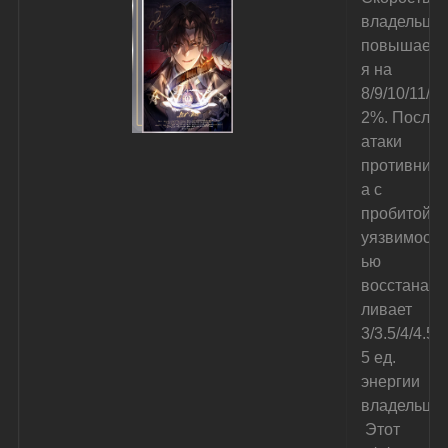
владельца 
повышаетс
я на 
8/9/10/11/1
2%. После 
атаки 
противник
а с 
пробитой 
уязвимост
ью 
восстанав
ливает 
3/3.5/4/4.5/
5 ед. 
энергии 
владельца.
 Этот 