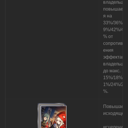
владельца 
повышаетс
я на 
33%/36%/3
9%/42%/45
% от 
сопротивл
ения 
эффектам 
владельца 
до макс. 
15%/18%/2
1%/24%/27
%.
Повышает 
исходящее
исцеление 