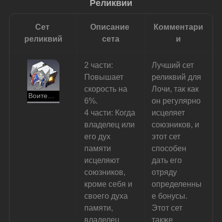
Реликвии
Сет 
Описание 
Комментари
реликвий
сета
и
2 части: 
Лучший сет 
Повышает 
реликвий для 
скорость на 
Лочи, так как 
Воительница солнца и грозы
6%.
он регулярно 
4 части: Когда 
исцеляет 
владелец или 
союзников, и 
его дух 
этот сет 
памяти 
способен 
исцеляют 
дать его 
союзников, 
отряду 
кроме себя и 
определенны
своего духа 
е бонусы. 
памяти, 
Этот сет 
владелец 
также 