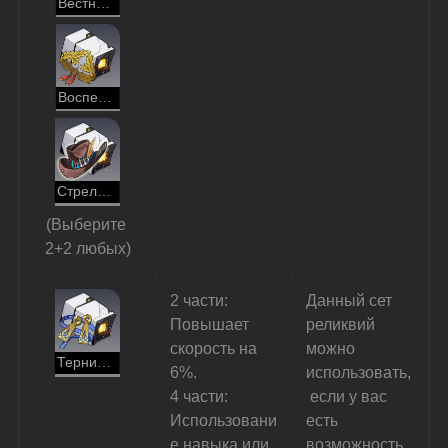
Вестник, блуждающий в хакерском пространстве
Воспетый эпосом герой
Стрелок дикой пшеницы
(Выберите 
2+2 любых)
2 части: 
Данный сет 
Повышает 
реликвий 
скорость на 
можно 
Тернистый путь священника
6%.
использовать,
4 части: 
 если у вас 
Использовани
есть 
е навыка или 
возможность 