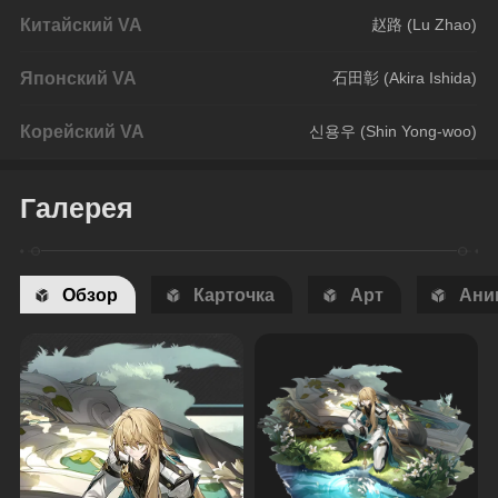
Китайский VA
赵路 (Lu Zhao)
Японский VA
石田彰 (Akira Ishida)
Корейский VA
신용우 (Shin Yong-woo)
Галерея
Обзор
Карточка
Арт
Ани