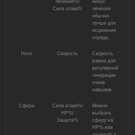
лечения%/
бонус 
Сила атаки%
лечения 
обычно 
лучше для 
исцеления 
отряда.
Ноги
Скорость
Скорость 
важна для 
регулярной 
генерации 
очков 
навыков.
Сфера
Сила атаки%/
Можно 
НР%/
выбрать 
Защита%
сферу на 
НР% или 
защиту% в 