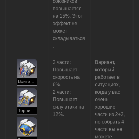
союзников 
повышается 
на 15%. Этот 
эффект не 
может 
складываться
.
2 части: 
Вариант, 
Повышает 
который 
скорость на 
работает в 
Воительница солнца и грозы
6%.
ситуациях, 
2 части: 
когда у вас 
Повышает 
очень 
силу атаки на 
хорошие 
Тернистый путь священника
12%.
части из 2+2, 
но собрать 4 
части вы не 
можете.