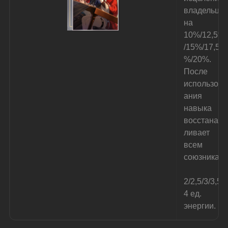
владельца 
на 
10%/12,5%
/15%/17,5
%/20%. 
После 
использов
ания 
навыка 
восстанав
ливает 
всем 
союзникам
2/2,5/3/3,5/
4 ед. 
энергии.