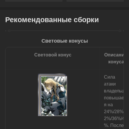
Honkai: Star Rail
Secret in the Coffin
Рекомендованные сборки
Световые конусы
Световой конус
Описание 
конуса
Сила 
атаки 
владельца 
повышаетс
я на 
24%/28%/3
2%/36%/40
%. После 