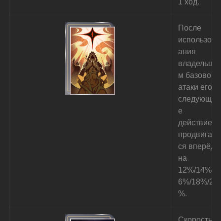
1 ход.
После 
использов
ания 
владельце
м базовой 
атаки его 
следующе
е 
действие 
продвигает
ся вперёд 
на 
12%/14%/1
6%/18%/20
%.
Скорость 