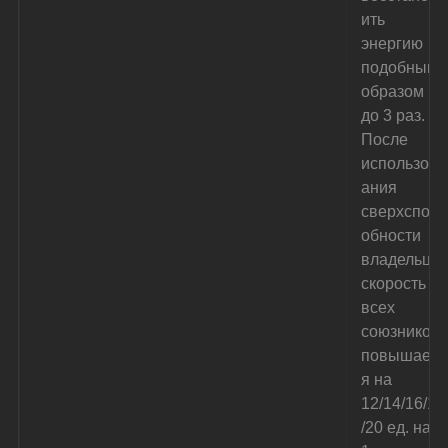
ить 
энергию 
подобным 
образом 
до 3 раз. 
После 
использов
ания 
сверхспос
обности 
владельца 
скорость 
всех 
союзников 
повышаетс
я на 
12/14/16/18
/20 ед. на 