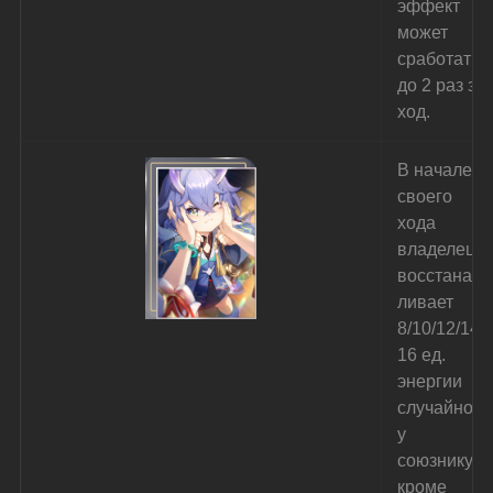
эффект 
может 
сработать 
до 2 раз за 
ход.
В начале 
своего 
хода 
владелец 
восстанав
ливает 
8/10/12/14/
16 ед. 
энергии 
случайном
у 
союзнику, 
кроме 