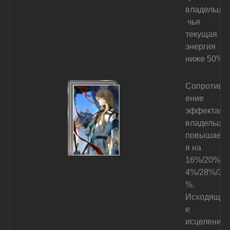
владельца,
 чья 
текущая 
энергия 
ниже 50%.
Сопротивл
ение 
эффектам 
владельца 
повышаетс
я на 
16%/20%/2
4%/28%/32
%. 
Исходяще
е 
исцеление 