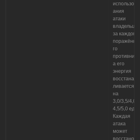
использов
ания 
атаки 
владельца 
за каждого 
поражённо
го 
противник
а его 
энергия 
восстанав
ливается 
на 
3,0/3,5/4,0/
4,5/5,0 ед. 
Каждая 
атака 
может 
восстанов