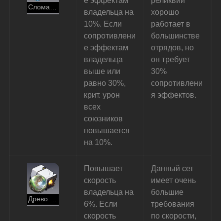
е эффектам 
реликвий 
Сломанный киль
владельца на 
хорошо 
10%. Если 
работает в 
сопротивлени
большинстве 
е эффектам 
отрядов, но 
владельца 
он требует 
выше или 
30% 
равно 30%, 
сопротивлени
крит. урон 
я эффектов.
всех 
союзников 
повышается 
на 10%.
Повышает 
Данный сет 
скорость 
имеет очень 
владельца на 
большие 
Древо глубоких раздумий
6%. Если 
требования 
скорость 
по скорости, 