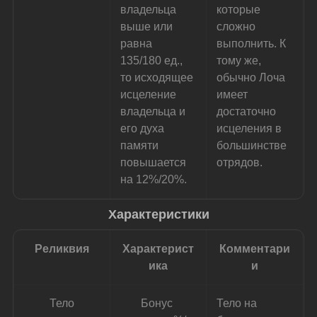
владельца 
которые 
выше или 
сложно 
равна 
выполнить. К 
135/180 ед., 
тому же, 
то исходящее 
обычно Лоча 
исцеление 
имеет 
владельца и 
достаточно 
его духа 
исцеления в 
памяти 
большинстве 
повышается 
отрядов.
на 12%/20%.
Характеристики
Реликвия
Характерист
Комментари
ика
и
Тело
Бонус 
Тело на 