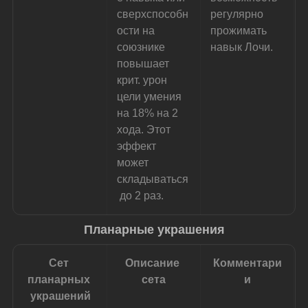
сверхспособн
регулярно 
ости на 
прожимать 
союзнике 
навык Лочи.
повышает 
крит. урон 
цели умения 
на 18% на 2 
хода. Этот 
эффект 
может 
складываться
 до 2 раз.
Планарные украшения
Сет 
Описание 
Комментари
планарных 
сета
и
украшений