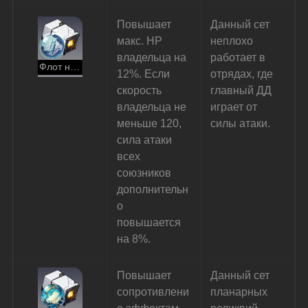
Повышает 
Данный сет 
макс. HP 
неплохо 
владельца на 
работает в 
Флот нестареющих
12%. Если 
отрядах, где 
скорость 
главный ДД 
владельца не 
играет от 
меньше 120, 
силы атаки.
сила атаки 
всех 
союзников 
дополнительн
о 
повышается 
на 8%.
Повышает 
Данный сет 
сопротивлени
планарных 