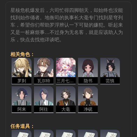
星核危机爆发后，六司忙得四脚朝天，却始终也没能
找到始作俑者。地衡司的执事长大毫专门找到星穹列
车，希望你们帮助罗浮辨认一下可疑的嫌犯。听起来
又是一桩麻烦事…不过身为无名客，就是应该助人为
乐，快点去找他详谈吧。
相关角色：
罗刹
瓦尔特
三月七 - 存护
隐书
芸慎
阿来
阿往
大毫
净砚
任务道具：