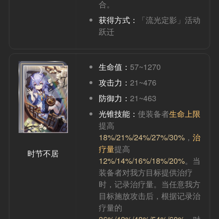
合。
获得方式：
「流光定影」活动
跃迁
生命值：
57~1270
攻击力：
21~476
防御力：
21~463
光锥技能：
使装备者
生命上限
提高
18%/21%/24%/27%/30%
，
治
疗量
提高
时节不居
12%/14%/16%/18%/20%
。当
装备者对我方目标提供治疗
时，记录治疗量。当任意我方
目标施放攻击后，根据记录治
疗量的