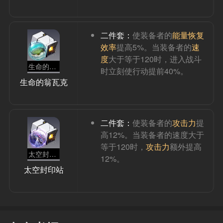
二件套：
使装备者的
能量恢复
效率
提高5%。当装备者的
速
度
大于等于120时，进入战斗
生命的翁瓦克
时立刻使行动提前40%。
生命的翁瓦克
二件套：
使装备者的
攻击力
提
高12%。当装备者的速度大于
等于120时，
攻击力
额外提高
太空封印站
12%。
太空封印站