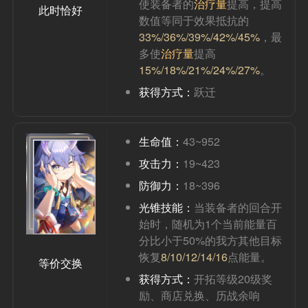
使装备者的
治疗量
提高，提高
此时恰好
数值等同于效果抵抗的
33%/36%/39%/42%/45%
，最
多使
治疗量
提高
15%/18%/21%/24%/27%
。
获得方式：
跃迁
生命值：
43~952
攻击力：
19~423
防御力：
18~396
光锥技能：
当装备者的回合开
始时，随机为1个当前能量百
分比小于50%的我方其他目标
恢复
8/10/12/14/16
点能量。
等价交换
获得方式：
开拓等级20级奖
励、商店兑换、历战余响