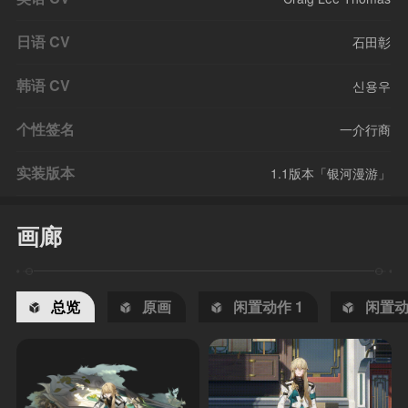
日语 CV
石田彰
韩语 CV
신용우
个性签名
一介行商
实装版本
1.1版本「银河漫游」
画廊
总览
原画
闲置动作 1
闲置动