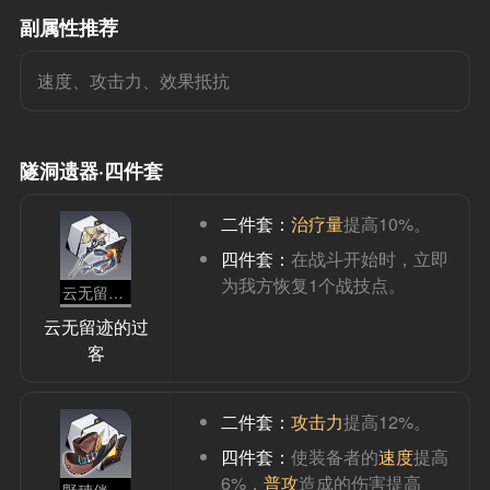
副属性推荐
速度、攻击力、效果抵抗
隧洞遗器·四件套
二件套：
治疗量
提高10%。
四件套：
在战斗开始时，立即
为我方恢复1个战技点。
云无留迹的过客
云无留迹的过
客
二件套：
攻击力
提高12%。
四件套：
使装备者的
速度
提高
6%，
普攻
造成的伤害提高
野穗伴行的快枪手