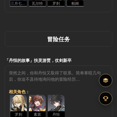
三月七 - 存护
瓦尔特
罗刹
帕姆
冒险任务
「丹恒的故事」扶灵游贾，仗剑新卒
突然之间，你和丹恒又取得了联系。简单寒暄几句
后，你迫不及待地询问他的冒险经历…
相关角色：
罗刹
素裳
丹恒