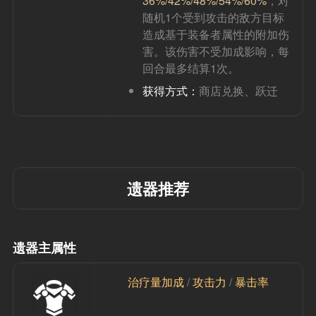
36%/42%/48%/54%/60%
，对
随机1个受到攻击的敌方目标
造成基于装备者属性的附加伤
害。该伤害不受加成影响，每
回合最多结算1次。
获得方式：
商店兑换、跃迁
遗器推荐
遗器主属性
治疗量加成 
/
 攻击力 
/
 暴击率