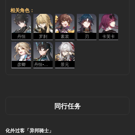
相关角色：
丹恒
罗刹
素裳
刃
卡芙卡
彦卿
丹恒•饮月
景元
同行任务
化外过客「异邦骑士」