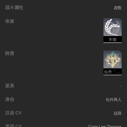
战斗属性
虚数
命途
丰饶
阵营
仙舟「罗浮」（地名）
派系
-
身份
化外商人
汉语 CV
赵路
英语 CV
Craig Lee Thomas