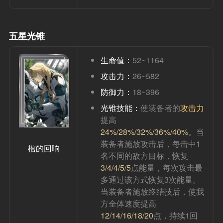
五星光锥
生命值：
52~1164
攻击力：
26~582
防御力：
18~396
光锥技能：
使装备者的
攻击力
提高
24%/28%/32%/36%/40%
。当
装备者施放攻击后，每击中1
棺的回响
名不同的敌方目标，恢复
3/4/4/5/5
点能量，每次攻击最
多通过该方式恢复3次能量。
当装备者施放终结技后，使我
方全体速度提高
12/14/16/18/20
点，持续1回