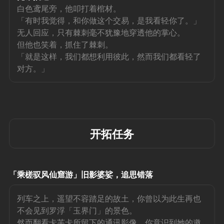
白色鸢尾旁，他叩打着棺材。
「有时我觉得，和你做这个交易，是我看轻你了。」
无人回应，只有棘刺毫不犹豫地穿透他的掌心。
但他也笑着，抓住了棘刺。
「就是这样，我们都想利用彼此，然而我们都看轻了
对方。」
开拓任务
「乘槎驭风仙窟游」旧影婆娑，追思错落
列车之上，遥望不容踏足的故土，你曾以为此生再也
不会见到罗浮「玉界门」的景色。
然而翻看卡芙卡所留下的通讯影像，你意识到她的邀