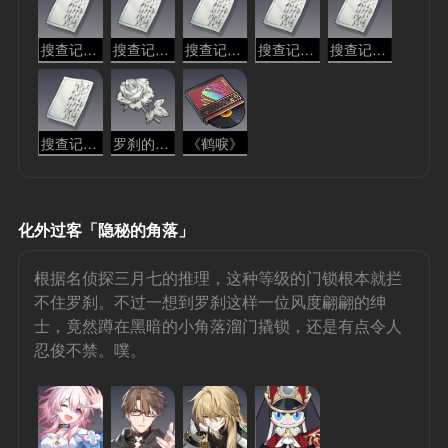
搜查记录「打感情牌」
搜查记录「执事精神」
搜查记录「书籍扉页」
搜查记录「诚恳请求」
搜查记录「破财消灾」
搜查记录「武力威胁」
罗刹的纸花
《鹤唳》
化外过客「隐秘的角落」
根据名侦探三月七的推理，这种等级的门锁根本就拦
不住罗刹。不过一想到罗刹这样一位风度翩翩的绅
士，竟然蹲在黑暗的小角落溜门撬锁，还是有点令人
忍俊不禁。噗。