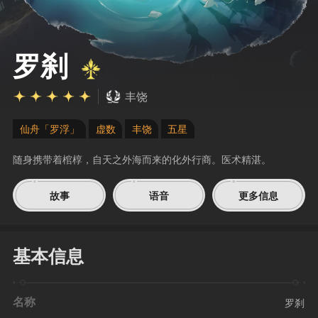
罗刹
丰饶
仙舟「罗浮」
虚数
丰饶
五星
随身携带着棺椁，自天之外海而来的化外行商。医术精湛。
故事
语音
更多信息
基本信息
名称
罗刹