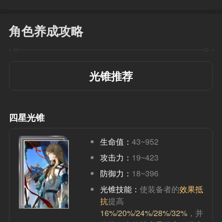
角色养成攻略
光锥推荐
四星光锥
生命值：
43~952
攻击力：
19~423
防御力：
18~396
光锥技能：
使装备者的
效果抵
抗
提高
16%/20%/24%/28%/32%
，并