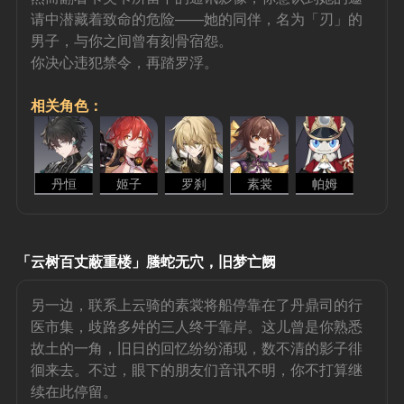
请中潜藏着致命的危险——她的同伴，名为「刃」的
男子，与你之间曾有刻骨宿怨。
你决心违犯禁令，再踏罗浮。
相关角色：
丹恒
姬子
罗刹
素裳
帕姆
「云树百丈蔽重楼」螣蛇无穴，旧梦亡阙
另一边，联系上云骑的素裳将船停靠在了丹鼎司的行
医市集，歧路多舛的三人终于靠岸。这儿曾是你熟悉
故土的一角，旧日的回忆纷纷涌现，数不清的影子徘
徊来去。不过，眼下的朋友们音讯不明，你不打算继
续在此停留。