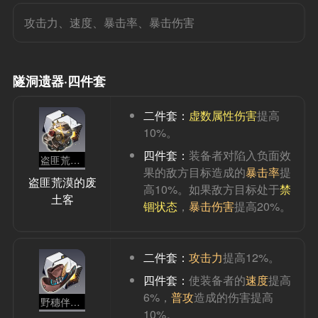
攻击力、速度、暴击率、暴击伤害
隧洞遗器·四件套
二件套：
虚数属性伤害
提高
10%。
四件套：
装备者对陷入负面效
盗匪荒漠的废土客
果的敌方目标造成的
暴击率
提
盗匪荒漠的废
高10%。如果敌方目标处于
禁
土客
锢状态
，
暴击伤害
提高20%。
二件套：
攻击力
提高12%。
四件套：
使装备者的
速度
提高
6%，
普攻
造成的伤害提高
野穗伴行的快枪手
10%。