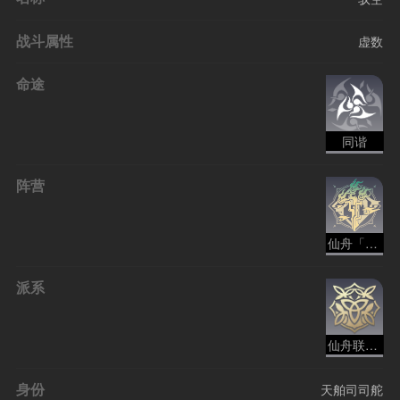
战斗属性
虚数
命途
同谐
阵营
仙舟「罗浮」（地名）
派系
仙舟联盟 - 巡猎
身份
天舶司司舵