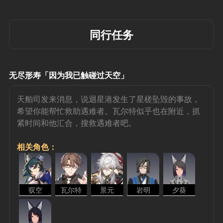
同行任务
无尽形寿「因为我已触碰过天空」
天舶司发来消息，说迴星港发生了星槎坠毁的事故，
希望你能帮忙救助遇难者。瓦尔特似乎也在附近，抓
紧时间和他汇合，搜救遇难者吧。
相关角色：
驭空
瓦尔特
景元
岩明
夕葵