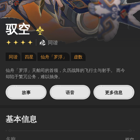
驭空
同谐
同谐
四星
仙舟「罗浮」
虚数
仙舟「罗浮」天舶司的首领，久历战阵的飞行士与射手。 而今
却陷于繁冗公务，难以抽身。
故事
语音
更多信息
基本信息
名称
驭空