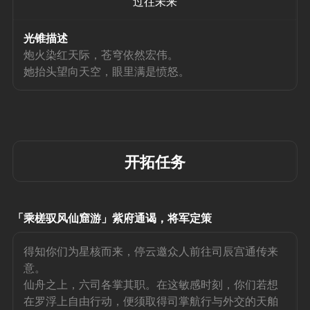
过往未来
光锥描述
炮火染红天际，苍穹依然宏伟。
她抬头望向天空，眼里满是愤怒。
开拓任务
「乘槎驭风仙窟游」紫府通谒，将军定策
得知你们为星核而来，停云邀众人前往司辰宫通传来
意。
仙舟之上，六司各掌其职。在这敏感时刻，你们若想
在罗浮上自由行动，便须取得司掌航行与外交的天舶