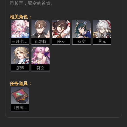
司长官，驭空的首肯。
相关角色：
三月七 - 存护
瓦尔特
停云
驭空
景元
彦卿
符玄
任务道具：
《云阵四合》