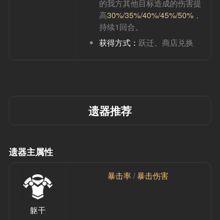
的我方其他目标造成的伤害提
高
30%/35%/40%/45%/50%
，
持续1回合。
获得方式：
跃迁、商店兑换
遗器推荐
遗器主属性
暴击率
 / 
暴击伤害
躯干