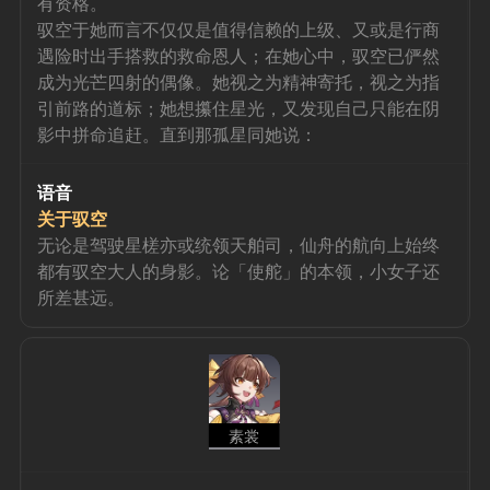
有资格。
驭空于她而言不仅仅是值得信赖的上级、又或是行商
遇险时出手搭救的救命恩人；在她心中，驭空已俨然
成为光芒四射的偶像。她视之为精神寄托，视之为指
引前路的道标；她想攥住星光，又发现自己只能在阴
影中拼命追赶。直到那孤星同她说：
语音
关于驭空
无论是驾驶星槎亦或统领天舶司，仙舟的航向上始终
都有驭空大人的身影。论「使舵」的本领，小女子还
所差甚远。
素裳