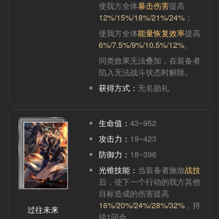
使我方全体
暴击伤害
提高
12%/15%/18%/21%/24%
；
使我方全体
能量恢复效率
提高
6%/7.5%/9%/10.5%/12%
。
同类效果无法叠加，在装备者
陷入无法战斗状态时解除。
获得方式：
无名勋礼
生命值：
43~952
攻击力：
19~423
防御力：
18~396
光锥技能：
当装备者施放
战技
后，使下一个行动的我方其他
目标造成的伤害提高
16%/20%/24%/28%/32%
，持
过往未来
续1回合。