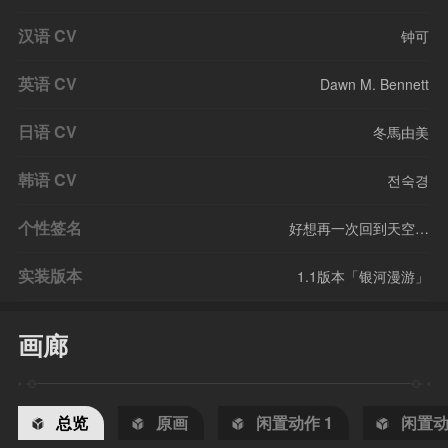
汉语 CV
钟可
英语 CV
Dawn M. Bennett
日语 CV
冬馬由美
韩语 CV
전숙경
个性签名
好想再一次回到天空…
实装版本
1.1版本「银河漫游」
画廊
总览
原画
闲置动作 1
闲置动