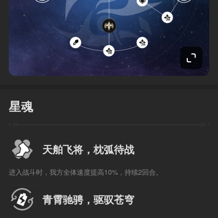
星魂
天舶飞将，枕弧待战
进入战斗时，我方全体速度提高10%，持续2回合。
青霄驰骋，驱驭苍穹