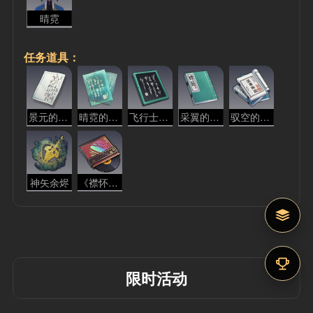
晴霓
任务道具：
景元的回忆
晴霓的回忆
飞行士的交换日记
采翼的交换日记
驭空的交换日记
神矢余烬
《襟怀玉界》
限时活动