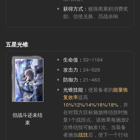
获得方式：
赎珠阁累积消费奖
励、信使兑换、历战余响
五星光锥
生命值：
52~1164
攻击力：
24~529
防御力：
21~463
光锥技能：
使装备者的
能量恢
复效率
提高
10%/12%/14%/16%/18%
，并
在对我方目标施放终结技时恢
但战斗还未结
复1个战技点。该效果每施放2
束
次终结技可触发1次。当装备
者施放
战技
后，使下一个行动