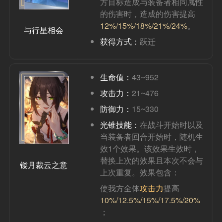
方目标造成与装备者相同属性
的伤害时，造成的伤害提高
12%/15%/18%/21%/24%
。
与行星相会
获得方式：
跃迁
生命值：
43~952
攻击力：
21~476
防御力：
15~330
光锥技能：
在战斗开始时以及
当装备者回合开始时，随机生
效1个效果。该效果生效时，
替换上次的效果且本次不会与
镂月裁云之意
上次重复。效果包含：
使我方全体
攻击力
提高
10%/12.5%/15%/17.5%/20%
；