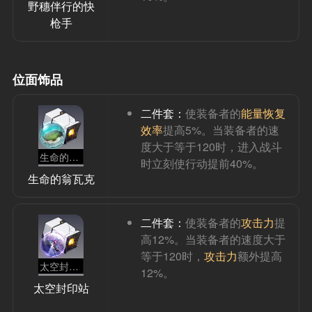
野穗伴行的快
枪手
位面饰品
二件套：
使装备者的
能量恢复
效率
提高5%。当装备者的速
度大于等于120时，进入战斗
生命的翁瓦克
时立刻使行动提前40%。
生命的翁瓦克
二件套：
使装备者的
攻击力
提
高12%。当装备者的速度大于
等于120时，
攻击力
额外提高
太空封印站
12%。
太空封印站