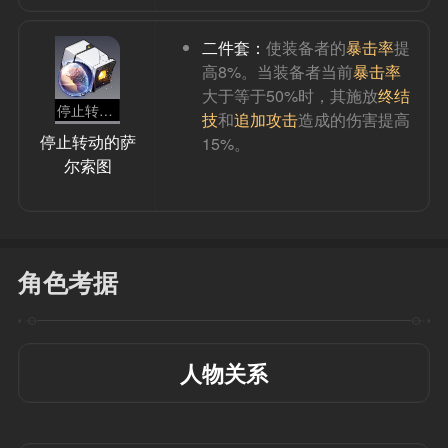
二件套：
使装备者的
暴击率
提
高8%。当装备者当前
暴击率
大于等于50%时，其施放
终结
停止转动的萨尔索图
技
和
追加攻击
造成的伤害提高
停止转动的萨
15%。
尔索图
角色考据
人物关系