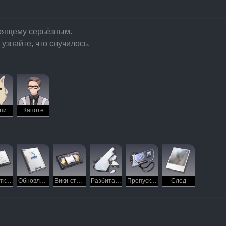
тоящему серьёзным.
 узнайте, что случилось.
пи
Капоте
Открытка с ответом мастера Капоте его фанатам
Обновление для вики-страницы жизни мастера Капоте 12.0.
Вики-страница жизни мастера Капоте
Разбитая потолочная плитка
Пропуск Арлана
След