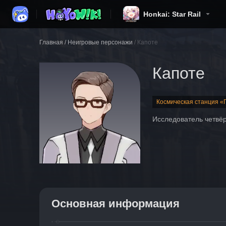
Honkai: Star Rail
Главная
/
Неигровые персонажи
/
Капоте
Капоте
Космическая станция «
Исследователь четвёр
Основная информация