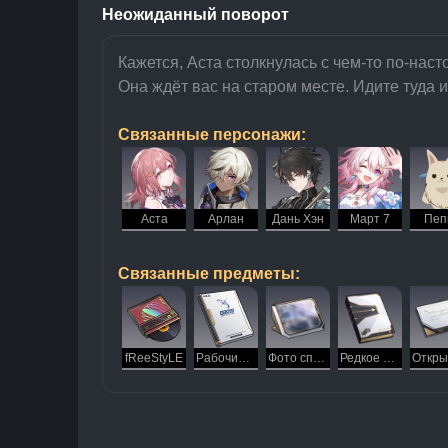
Неожиданный поворот
Кажется, Аста столкнулась с чем-то по-нас
Она ждёт вас на старом месте. Идите туда и
Связанные персонажи:
Аста
Арлан
Дань Хэн
Март 7
Пеп
Связанные предметы:
fReeStyLE
Рабочий журнал Арлана
Фото спины Арлана
Редкое фото мастера Капоте