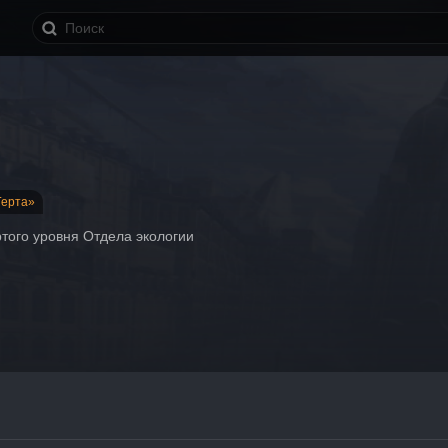
Герта»
того уровня Отдела экологии