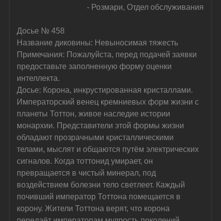
- Розмари, Отдел обслуживания
Досье № 458
Название диковины: Невыносимая тяжесть
Примечания: Пожалуйста, перед подачей заявки 
предоставьте заполненную форму оценки 
интеллекта.
Досье: Корона, инкрустированная кристаллами. 
Императорский венец кремниевых форм жизни с 
планеты Тоттон, живое наследие истории 
монархии. Представители этой формы жизни 
обладают прозрачными кристаллическими 
телами, мыслят и общаются путём электрических 
сигналов. Когда тоттонид умирает, он 
превращается в чистый минерал, под 
воздействием болезни тело светлеет. Каждый 
почивший император Тоттона помещается в 
корону. Жители Тоттона верят, что корона 
передаёт императорам мудрость поколений 