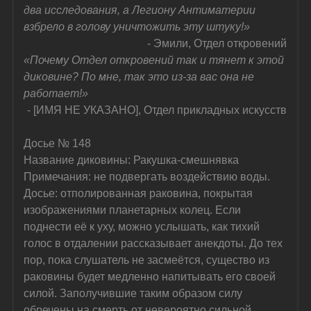
два исследования, а Легиону Антиматерии 
взбрело в голову уничтожить эту штуку!»
- Эмили, Отдел откровений
«Почему Отдел откровений так и тянет к этой 
диковине? По мне, так это из-за вас она не 
работает!»
- [ИМЯ НЕ УКАЗАНО], Отдел прикладных искусств
Досье № 148
Название диковины: Ракушка-смешнявка
Примечания: не подвергать воздействию воды.
Досье: отполированная раковина, покрытая 
изображениями планетарных колец. Если 
поднести её к уху, можно услышать, как тихий 
голос в отдалении рассказывает анекдоты. До тех 
пор, пока слушатель не засмеётся, существо из 
раковины будет медленно напитывать его своей 
силой. Заполучившие таким образом силу 
обречены на смерть от невероятно сильной 