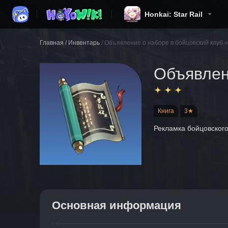
Honkai: Star Rail
Главная
/
Инвентарь
/
Объявление о наборе в бойцовский клуб «
Объявлен
Книга
3★
Рекламка бойцовского
Основная информация