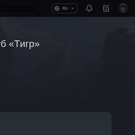
RU
б «Тигр»