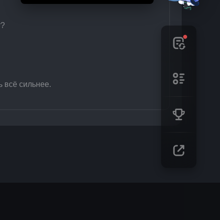
т?
ь всё сильнее.