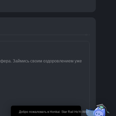
сфера. Займись своим оздоровлением уже 
🎉 Добро пожаловать в Honkai: Star Rail HoYoWiki!