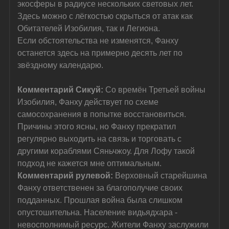
экосферы в радиусе нескольких световых лет. 
Здесь можно с лёгкостью скрыться от атак как 
Обитателей Изобилия, так и Легиона.
Если обстоятельства не изменятся, Фанху 
останется здесь на примерно десять лет по 
звёздному календарю.
Комментарий Сикуй: 
Со времён Третьей войны 
Изобилия, Фанху действует по схеме 
самосохранения в попытке восстановиться. 
Причины этого ясны, но Фанху прекратил 
регулярно выходить на связь и торговать с 
другими кораблями Сяньчжоу. Для Лофу такой 
подход не кажется мне оптимальным.
Комментарий рулевой: 
Верховный старейшина 
Фанху ответственен за благополучие своих 
подданных. Прошлая война была слишком 
опустошительна. Население видьядхара - 
невосполнимый ресурс. Жители Фанху заслужили 