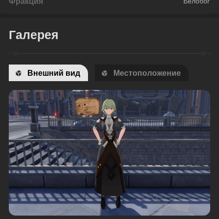
Фракция
Белобог
Галерея
Внешний вид
Местоположение