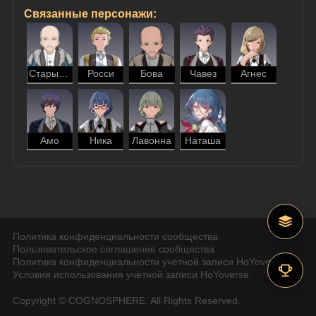
Связанные персонажи:
Старый Гёте
Росси
Бова
Чавез
Агнес
Амо
Ника
Лавонна
Наташа
Политика конфиденциальности сообщества
Пользовательское соглашение сообщества
Политика конфиденциальности учётной записи HoYoverse
Условия использования учётной записи HoYoverse
Copyright © COGNOSPHERE. All Rights Reserved.