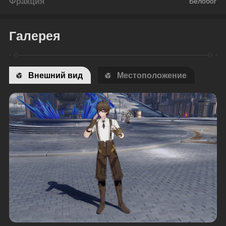
Фракция
Белобог
Галерея
Внешний вид
Местоположение