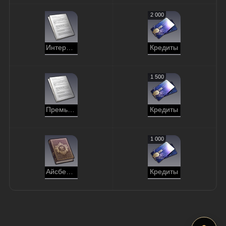
2 000
Интервью с белобожцами по случаю Солнечного фестиваля
Кредиты
1 500
Премьера оратории «Верховная хранительница»
Кредиты
1 000
Айсберг из кваса
Кредиты