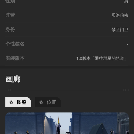
性别
男
阵营
贝洛伯格
身份
禁区门卫
个性签名
-
实装版本
1.0版本「通往群星的轨道」
画廊
图鉴
位置