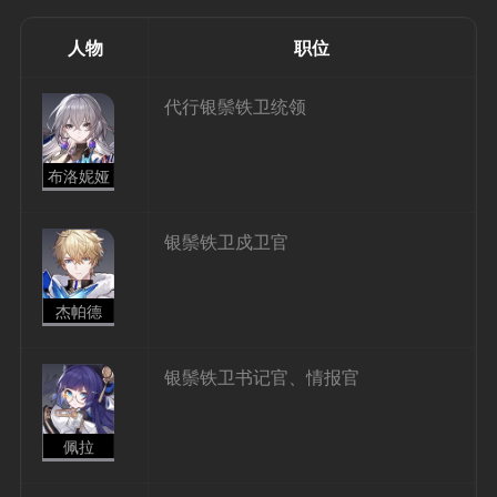
人物
职位
代行银鬃铁卫统领
布洛妮娅
银鬃铁卫戍卫官
杰帕德
银鬃铁卫书记官、情报官
佩拉