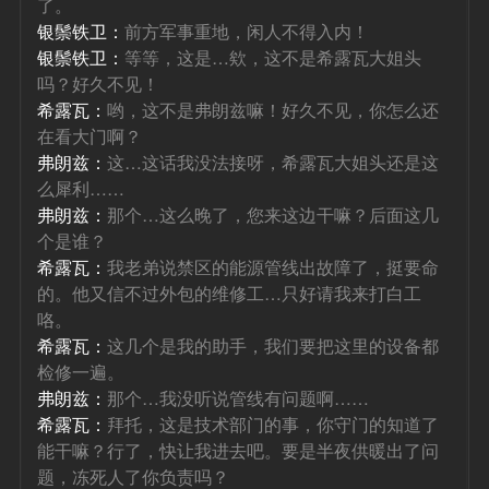
了。
银鬃铁卫：
前方军事重地，闲人不得入内！
银鬃铁卫：
等等，这是…欸，这不是希露瓦大姐头
吗？好久不见！
希露瓦：
哟，这不是弗朗兹嘛！好久不见，你怎么还
在看大门啊？
弗朗兹：
这…这话我没法接呀，希露瓦大姐头还是这
么犀利……
弗朗兹：
那个…这么晚了，您来这边干嘛？后面这几
个是谁？
希露瓦：
我老弟说禁区的能源管线出故障了，挺要命
的。他又信不过外包的维修工…只好请我来打白工
咯。
希露瓦：
这几个是我的助手，我们要把这里的设备都
检修一遍。
弗朗兹：
那个…我没听说管线有问题啊……
希露瓦：
拜托，这是技术部门的事，你守门的知道了
能干嘛？行了，快让我进去吧。要是半夜供暖出了问
题，冻死人了你负责吗？