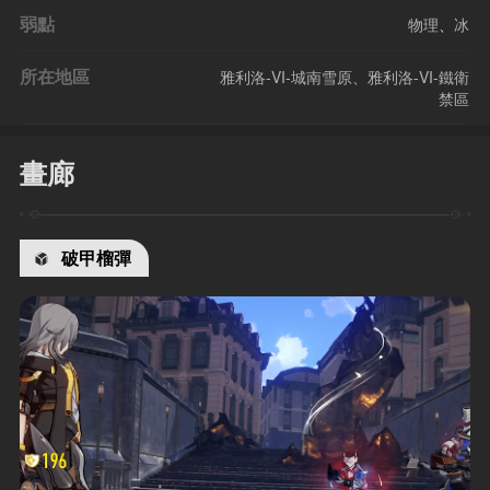
弱點
物理
、
冰
所在地區
雅利洛-VI-城南雪原、雅利洛-VI-鐵衛
禁區
畫廊
破甲榴彈