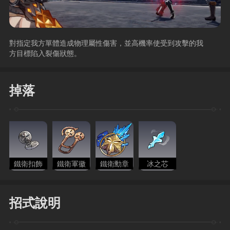
對指定我方單體造成物理屬性傷害，並高機率使受到攻擊的我
方目標陷入裂傷狀態。
掉落
鐵衛扣飾
鐵衛軍徽
鐵衛勳章
冰之芯
招式說明