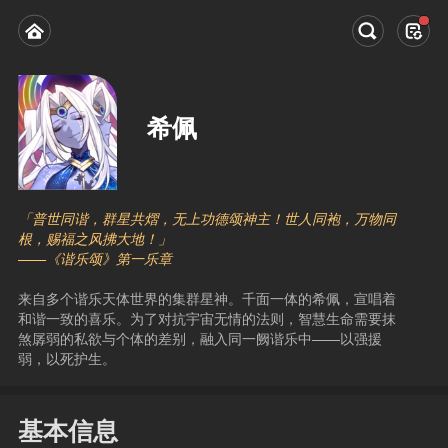
希佩
「普世同谐，群星共熠，无上功德颂神主！世人同袍，万物同
根，赐福之风拂大地！」
——《谐乐颂》第一乐章
来自多个谐乐天体世界的集群星神。千面一体的希佩，宣唱着
和谐一致的喜乐。为了对抗宇宙无情的法则，智慧生命需要抹
煞孱弱的私欲与个体的差别，融入同一阙谐乐中——以强援
弱，以死护生。
基本信息