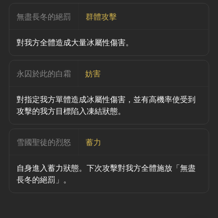
無盡長冬的絕罰
群體攻擊
對我方全體造成大量冰屬性傷害。
永囚於此的白霜
妨害
對指定我方單體造成冰屬性傷害，並有高機率使受到
攻擊的我方目標陷入凍結狀態。
雪國聖徒的烈怒
蓄力
自身進入蓄力狀態。下次攻擊對我方全體施放「無盡
長冬的絕罰」。