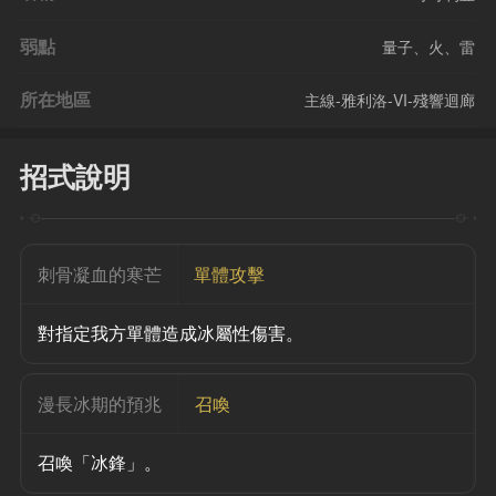
弱點
量子、火、雷
所在地區
主線-雅利洛-VI-殘響迴廊
招式說明
刺骨凝血的寒芒
單體攻擊
對指定我方單體造成冰屬性傷害。
漫長冰期的預兆
召喚
召喚「冰鋒」。