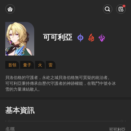
可可利亞
首領
量子
火
雷
貝洛伯格的守護者，永屹之城貝洛伯格無可質疑的統治者。
可可利亞秉持傳承自歷代守護者的神跡權能，在戰鬥中號令冰
雪的力量凍結敵人。
基本資訊
名稱
可可利亞