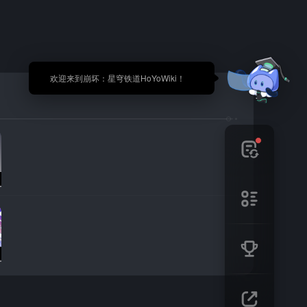
🎉 欢迎来到崩坏：星穹铁道HoYoWiki！