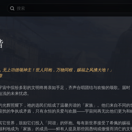
谐
，无上功德颂神主！世人同袍，万物同根，赐福之风拂大地！」
章
宇宙中缤纷多彩的文明终将亲如手足，齐声合唱团结与欢愉的颂歌。届时
短浅的未来忧虑。
的光辉照耀下，祂的选民们组成了温馨共谐的「家族」。他们来自不同的
喧扰的争执或矛盾，只有永恒的关爱与欢颜——宇宙间再无比他们更为和
其它世界，鼓励它们投入「同谐」的怀抱。每有新世界接受了希佩的赐福
顺利地成为「家族」的成员——鲜有人提及那些因愚钝或傲慢而消亡的文