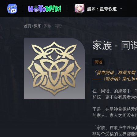
崩坏：星穹铁道
首页
/
派系
/
家族 - 同谐
家族 - 同
同谐
「普世同谐，群星共熠
——《谐乐颂》第七乐
在「同谐」的愿景中，
和弦，更不会有愚者为
于是，在星神希佩慈爱
的家人。家人之间没有
「家族」在歌声中呼唤
非每个受福的世界都能