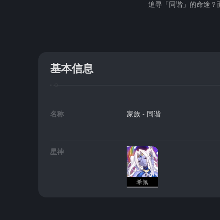
追寻「同谐」的命途？
基本信息
名称
家族 - 同谐
星神
希佩