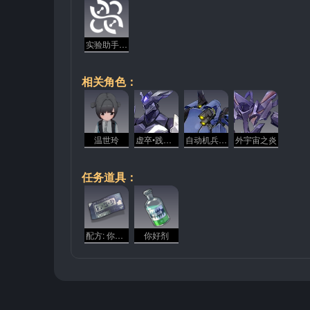
实验助手请就位
相关角色：
温世玲
虚卒•践踏者
自动机兵「灰熊」
外宇宙之炎
任务道具：
配方: 你好剂
你好剂