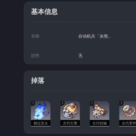
基本信息
名称
自动机兵「灰熊」
抗性
无
掉落
1
1
1
1
相位灵火
古代引擎
古代转轴
古代零