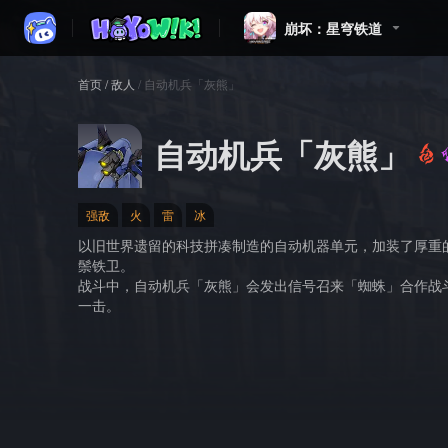
崩坏：星穹铁道
首页
/
敌人
/
自动机兵「灰熊」
自动机兵「灰熊」
强敌
火
雷
冰
以旧世界遗留的科技拼凑制造的自动机器单元，加装了厚重
鬃铁卫。
战斗中，自动机兵「灰熊」会发出信号召来「蜘蛛」合作战
一击。