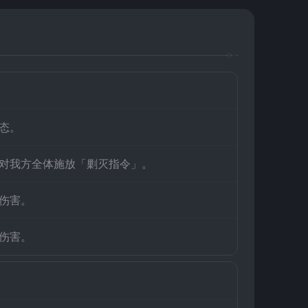
态。
对我方全体施放「剿灭指令」。
伤害。
伤害。