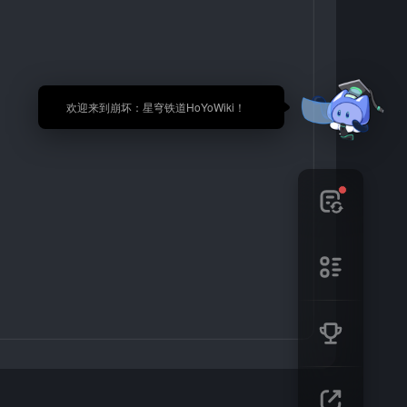
🎉 欢迎来到崩坏：星穹铁道HoYoWiki！