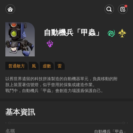
自動機兵「甲蟲」
普通敵方
風
虛數
雷
以舊世界遺留的科技拼湊製造的自動機器單元，負責移動的附
肢上裝置著信號燈，似乎曾用於採集或建造作業。
戰鬥中，自動機兵「甲蟲」會創造力場護盾保護自己。
基本資訊
名稱
自動機兵「甲蟲」