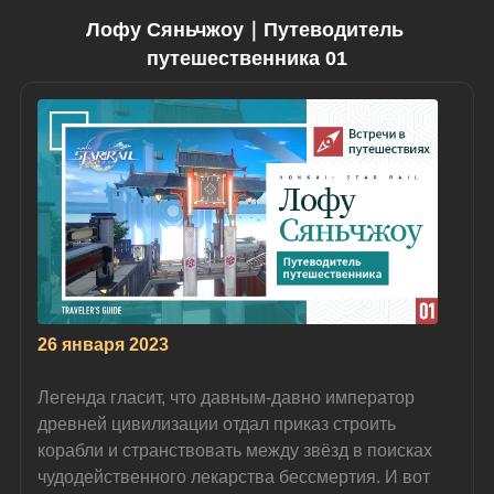
Лофу Сяньчжоу｜Путеводитель 
путешественника 01
26 января 2023
Легенда гласит, что давным-давно император 
древней цивилизации отдал приказ строить 
корабли и странствовать между звёзд в поисках 
чудодейственного лекарства бессмертия. И вот 