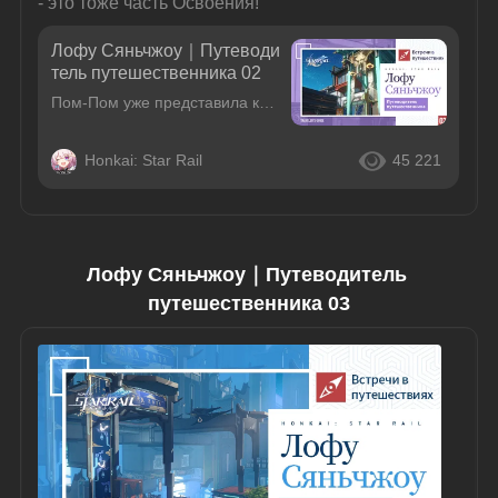
- это тоже часть Освоения!
Лофу Сяньчжоу｜Путеводи
тель путешественника 02
Пом-Пом уже представила красивые пейзажи и передовые технологии Лофу, так что на этот раз Пом-Пом представит руководство по еде, играм и покупкам!Если вы заинтересовались, приходите прогуляться по ули
Honkai: Star Rail
45 221
Лофу Сяньчжоу｜Путеводитель 
путешественника 03