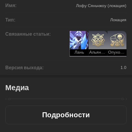
Имя:
Лофу Сяньчжоу (локация)
Тип:
Локация
Связанные статьи:
Лань
Альянс Сяньчжоу (Охота)
Опухоль всех миров (явление)
Версия выхода:
1.0
Медиа
Подробности