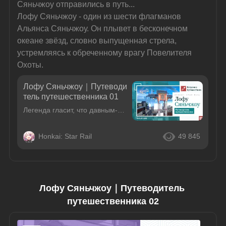
Сяньчжоу отправились в путь...
Лофу Сяньчжоу - один из шести флагманов 
Альянса Сяньчжоу. Он плывет в бесконечном 
океане звёзд, словно выпущенная стрела, 
устремляясь к обреченному врагу Повелителя 
Охоты.
Лофу Сяньчжоу｜Путеводи
тель путешественника 01
Легенда гласит, что давным-давно император древней цивилизации отдал приказ строить корабли и странствовать между звёзд в поисках чудодейственного лекарства бессмертия. И вот Сяньчжоу отправились в пу
Honkai: Star Rail
49 845
Лофу Сяньчжоу｜Путеводитель 
путешественника 02