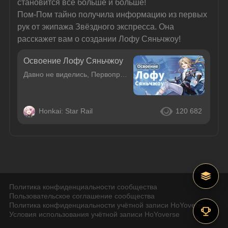
становится всё больше и больше!
Пом-Пом тайно получила информацию из первых 
рук от экипажа Звёздного экспресса. Она 
расскажет вам о создании Лофу Сяньчжоу!
Освоение Лофу Сяньчжоу
Давно не виделись, Первопроходцы!С выходом Лофу Сяньчжоу мест для освоения становится всё больше и больше!Пом-Пом тайно получила информацию из первых рук от экипажа Звёздного экспресса. Она расскажет
Honkai: Star Rail
120 682
Политика конфиденциальности сообщества
Пользовательское соглашение сообщества
Политика конфиденциальности учётной записи HoYoverse
Условия использования учётной записи HoYoverse