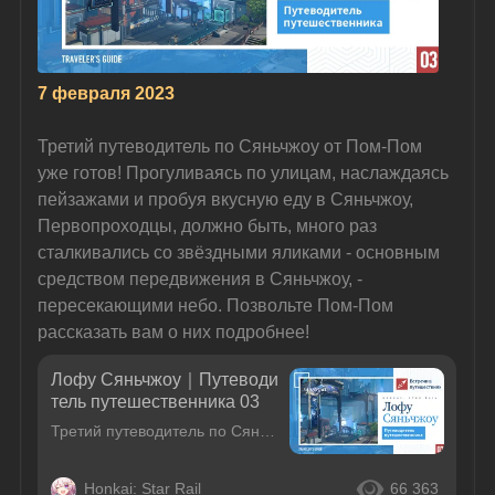
7 февраля 2023
Третий путеводитель по Сяньчжоу от Пом-Пом 
уже готов! Прогуливаясь по улицам, наслаждаясь 
пейзажами и пробуя вкусную еду в Сяньчжоу, 
Первопроходцы, должно быть, много раз 
сталкивались со звёздными яликами - основным 
средством передвижения в Сяньчжоу, - 
пересекающими небо. Позвольте Пом-Пом 
рассказать вам о них подробнее!
Лофу Сяньчжоу｜Путеводи
тель путешественника 03
Третий путеводитель по Сяньчжоу от Пом-Пом уже готов! Прогуливаясь по улицам, наслаждаясь пейзажами и пробуя вкусную еду в Сяньчжоу, Первопроходцы, должно быть, много раз сталкивались со звёздными яли
Honkai: Star Rail
66 363