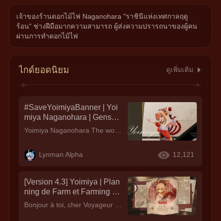
เจ้าของร้านดอกไม้ไฟ Naganohara "ราชินีแห่งเทศกาลฤดู
ร้อน" ช่างฝีมือมากความสามารถ ผู้ส่งความปรารถนาของผู้คน
ผ่านการทำดอกไม้ไฟ
ไกด์ยอดนิยม
ดูเพิ่มเติม
#SaveYoimiyaBanner | Yoi
miya Naganohara | Genshin
Impact Detailed Character
Yoimiya Naganohara The world's renowned firecracker maker in Inazuma is getting her 4th rerun! Yoimiya Naganohara is the current owner of Naganohara Fireworks, known for its colorful, personalized, and amazing fireworks display. She is known for having an outgoing personality and loves playing with children. As the "Queen of the Summer Festival," her prowess in making firecrackers can be seen in how she fights against the opponents - enhancing her attack with fireworks. She was introduced in the game last
Guide [Version 4.3]
Lynman Alpha
12,121
[Version 4.3] Yoimiya | Plan
ning de Farm et Farming Ro
ute : Herbe à sanglot + Parc
Bonjour à toi, cher Voyageur ! Yoimiya fait de nouveau son apparition le 9 Janvier 2023, avez-vous tout pour préparer sa venue ? Afin de vous préparez correctement, nous vous proposons aujourd'hui un récapitulatif des
hemins