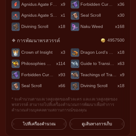
Agnidus Agate Fragment
x9
Forbidden Curse Scroll
x36
Agnidus Agate Sliver
x1
Seal Scroll
x30
Divining Scroll
x18
Naku Weed
x168
การพัฒนาพรสวรรค์
4957500
Crown of Insight
x3
Dragon Lord's Crown
x18
Philosophies of Transience
x114
Guide to Transience
x63
Forbidden Curse Scroll
x93
Teachings of Transience
x9
Seal Scroll
x66
Divining Scroll
x18
* จะคำนวนตามเลเวลสูงสุดของตัวละคร และเลเวลสูงสุดของ
พรสวรรค์ สามารถไปที่เครื่องคำนวณการพัฒนาเพื่อทำการ
คำนวณส่วนบุคคลตามสถานการณ์ของคุณ
ไปที่เครื่องคำนวณ
ดูเส้นทางการเก็บ