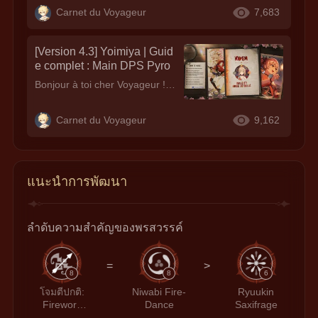
Carnet du Voyageur
7,683
[Version 4.3] Yoimiya | Guid
e complet : Main DPS Pyro
Bonjour à toi cher Voyageur ! Yoimiya fait son grand retour du 10 Janvier 2024 jusqu'au 30 Janvier 2024. Voici notre guide mis à jour pour la version actuelle ~ Version 4.3 | Guide complet de Navia
Carnet du Voyageur
9,162
แนะนำการพัฒนา
ลำดับความสำคัญของพรสวรรค์
=
>
8
8
6
โจมตีปกติ:
Niwabi Fire-
Ryuukin
Firework
Dance
Saxifrage
Flare-Up