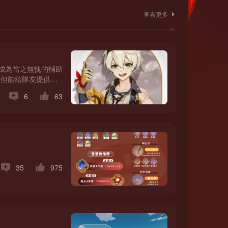
查看更多
其成為當之無愧的輔助
不但能給隊友提供高
斷為隊伍提供元素微
6
63
35
975