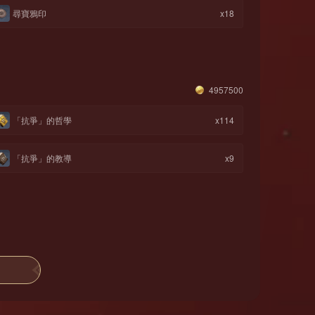
尋寶鴉印
x18
4957500
「抗爭」的哲學
x114
「抗爭」的教導
x9