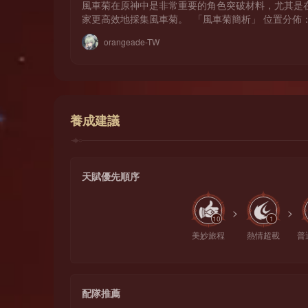
風車菊在原神中是非常重要的角色突破材料，尤其是
家更高效地採集風車菊。 「風車菊簡析」 位置分佈
方式上，無特殊要求，直接採集就好。 作用： 風車
orangeade-TW
風車菊還能用於鍛造道具
養成建議
天賦優先順序
>
>
10
1
美妙旅程
熱情超載
普
配隊推薦