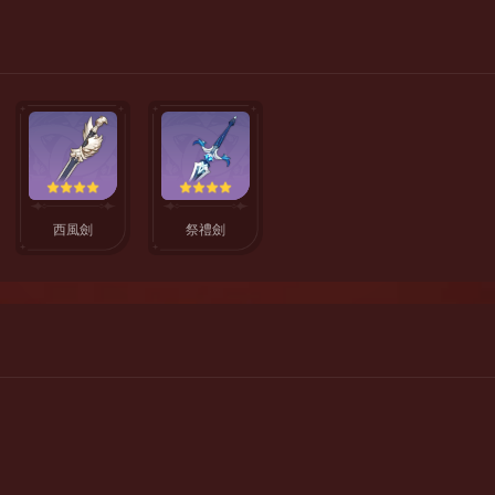
西風劍
祭禮劍