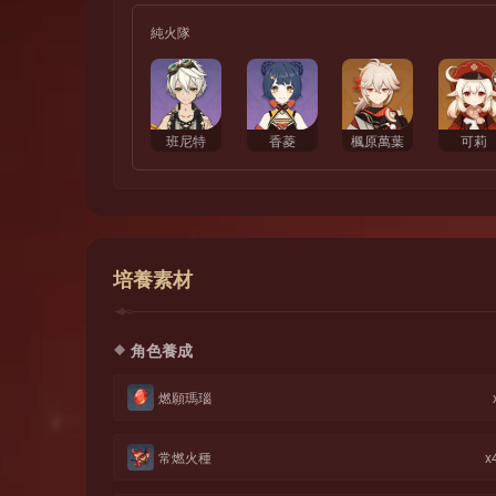
純火隊
班尼特
香菱
楓原萬葉
可莉
培養素材
角色養成
燃願瑪瑙
常燃火種
x