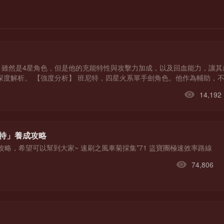
？雖然是4星角色，但是他的充能特性與攻擊力加成，以及回血能力，讓
度解析。 【強度分析】 班尼特，四星火系單手劍角色。他作為輔助，
賦予了治療能力。此外，由於班尼特的元素戰技冷卻時間短，所以他能不
14,192
尼特」養成攻略
攻略，希望可以幫到大家~ 速刷之風車菊採集*71 盜寶團極速效率路線
74,806