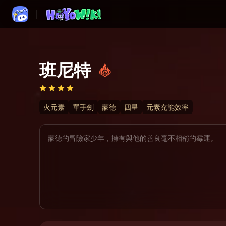
班尼特
火元素
單手劍
蒙德
四星
元素充能效率
蒙德的冒險家少年，擁有與他的善良毫不相稱的霉運。