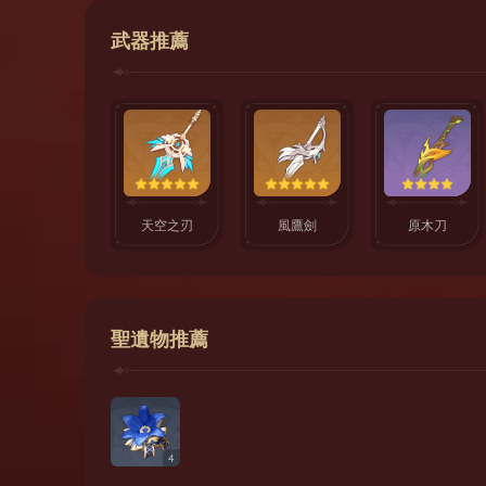
武器推薦
天空之刃
風鷹劍
原木刀
聖遺物推薦
4