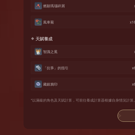
燃願瑪瑙碎屑
風車菊
x1
天賦養成
智識之冕
「抗爭」的指引
x
藏銀鴉印
x
*以滿級的角色及天賦計算，可前往養成計算器根據自身情況計算