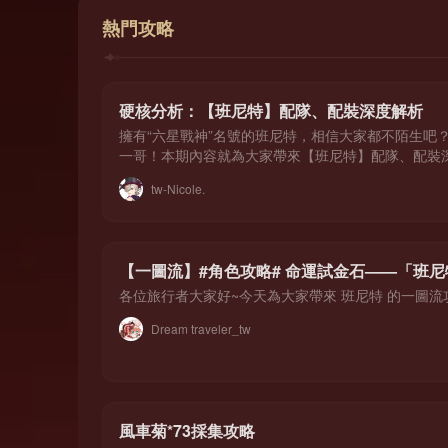
熱門攻略
硬核分析：【班尼特】配隊、配裝深度解析
擁有“六星戰神”名號的班尼特，相信大家都不陌生吧
一哥！本期內容就為大家帶來【班尼特】配隊、配裝深
額的攻擊力加成，每秒一次的回血頻率，還給班尼特
tw-Nicole.
粒，充能效率一流。一般推薦班尼特作為
【一圖流】#角色攻略# 命運試金石——「班
各位旅行者大家好~今天為大家帶來 班尼特 的一圖流
Dream traveler_tw
風車菊*73採集攻略