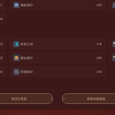
x1
藏銀鴉印
x30
68
x3
東風之翎
x18
63
攫金鴉印
x93
66
尋寶鴉印
x18
。
前往計算器
查看採集路線