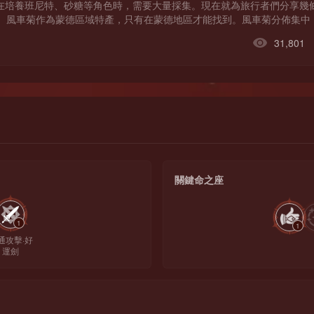
在培養班尼特、砂糖等角色時，需要大量採集。現在就為旅行者們分享幾
： 風車菊作為蒙德區域特產，只有在蒙德地區才能找到。風車菊分佈集中
菊的主要作用是作為班尼特、砂糖與旅行者三個角色的升級突破材料，材
31,801
關鍵命之座
1
1
通攻擊·好
運劍