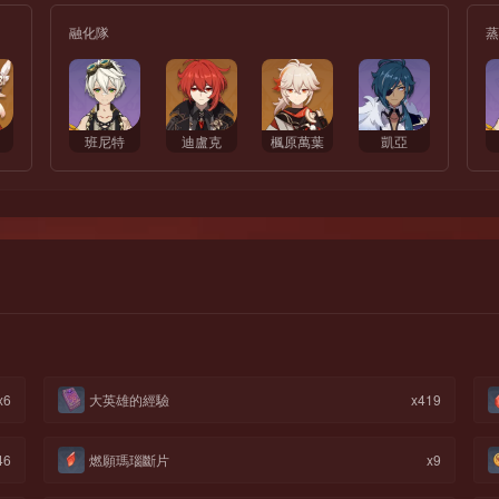
融化隊
蒸
班尼特
迪盧克
楓原萬葉
凱亞
x6
大英雄的經驗
x419
46
燃願瑪瑙斷片
x9