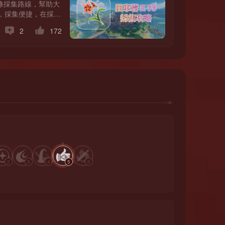
條採集路線，幫助大
，採集便捷，在採集
料需求很大。其次，
2
172
2
3
4
5
6