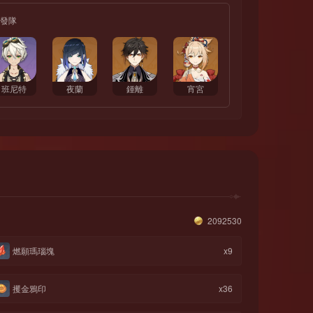
發隊
班尼特
夜蘭
鍾離
宵宮
2092530
燃願瑪瑙塊
x9
攫金鴉印
x36