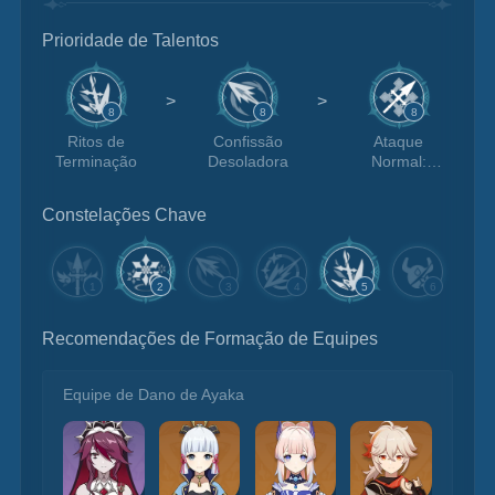
Prioridade de Talentos
>
>
8
8
8
Ritos de
Confissão
Ataque
Terminação
Desoladora
Normal:
Lança
Eclesiástica
Constelações Chave
1
2
3
4
5
6
Recomendações de Formação de Equipes
Equipe de Dano de Ayaka