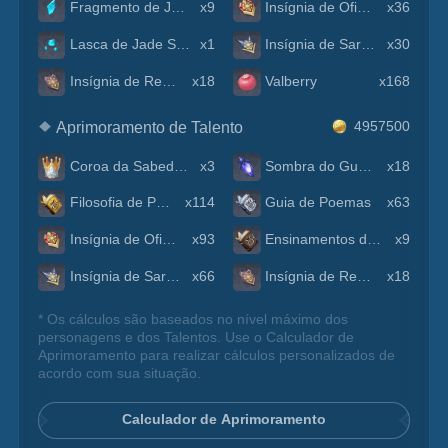
Fragmento de Jade Shivada
x9
Insígnia de Oficial
x36
Lasca de Jade Shivada
x1
Insígnia de Sargento
x30
Insígnia de Recruta
x18
Valberry
x168
Aprimoramento de Talento
4957500
Coroa da Sabedoria
x3
Sombra do Guerreiro
x18
Filosofia de Poemas
x114
Guia de Poemas
x63
Insígnia de Oficial
x93
Ensinamentos de Poemas
x9
Insígnia de Sargento
x66
Insígnia de Recruta
x18
* Os cálculos são baseados no nível máximo dos
personagens e dos Talentos. Use o Calculador de
Aprimoramento para realizar cálculos personalizados de
acordo com sua situação.
Calculador de Aprimoramento