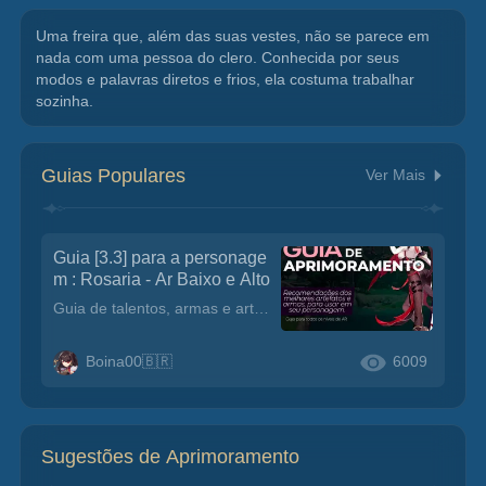
Uma freira que, além das suas vestes, não se parece em 
nada com uma pessoa do clero. Conhecida por seus 
modos e palavras diretos e frios, ela costuma trabalhar 
sozinha.
Guias Populares
Ver Mais
Guia [3.3] para a personage
m : Rosaria - Ar Baixo e Alto
Guia de talentos, armas e artefatos para você que esta no AR baixo ou alto, aconselho ler as descrições para cada tipo de conjuntos de artefatos para melhor servi-lo #bastaler.
Boina00🇧🇷
6009
Sugestões de Aprimoramento