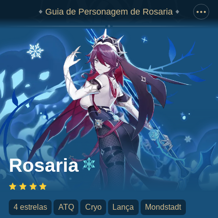
Guia de Personagem de Rosaria
Arraste para baixo para ver a ilustração completa
Rosaria
4 estrelas
ATQ
Cryo
Lança
Mondstadt