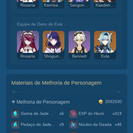
Rosaria
Kamisato Ayaka
Sangonomiya Kokomi
Kaedehara Kazuha
Equipe de Dano de Eula
Rosaria
Shogun Raiden
Bennett
Eula
Materiais de Melhoria de Personagem
Melhoria de Personagem
2092530
Gema de Jade Shivada
x6
EXP do Herói
x419
Pedaço de Jade Shivada
x9
Núcleo de Geada
x46