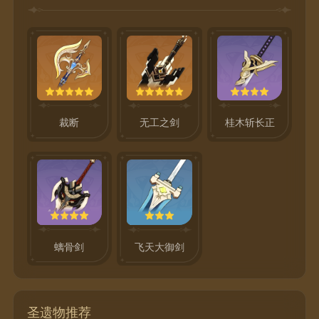
裁断
无工之剑
桂木斩长正
螭骨剑
飞天大御剑
圣遗物推荐