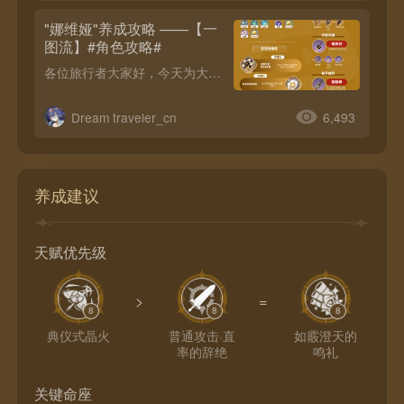
"娜维娅"养成攻略 ——【一
图流】#角色攻略#
各位旅行者大家好，今天为大家带来的是“娜维娅”一图流攻略，希望对大家有帮助哦！
Dream traveler_cn
6,493
养成建议
天赋优先级
>
=
8
8
8
典仪式晶火
普通攻击·直
如霰澄天的
率的辞绝
鸣礼
关键命座