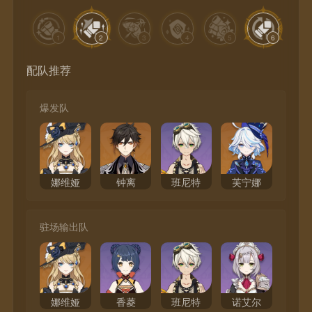
1
2
3
4
5
6
配队推荐
爆发队
娜维娅
钟离
班尼特
芙宁娜
驻场输出队
娜维娅
香菱
班尼特
诺艾尔