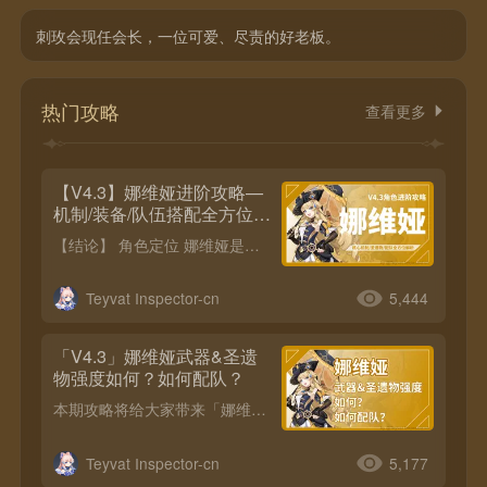
刺玫会现任会长，一位可爱、尽责的好老板。
热门攻略
查看更多
【V4.3】娜维娅进阶攻略—
机制/装备/队伍搭配全方位解
析
【结论】 角色定位 娜维娅是一位鼓励队伍结晶，并根据结晶的数量来强化自身元素战技的周期性造成更高爆发伤害的输出角色。娜维娅以队伍成员拾取结晶反应产生的晶片或元素爆发命中敌人获得裂晶弹片，然后通过施放元素战技打出玫瑰晶弹作为主要的输出方式。 命座结论 1命加强输出循环、2命加强元素战技暴击率和输出，4命增益减抗乘区，6命加强元素战技暴击伤害。 优缺点 优点：拥有高倍率伤害，即可站场输出也能打速切爆发，配队灵活。
Teyvat Inspector-cn
5,444
「V4.3」娜维娅武器&圣遗
物强度如何？如何配队？
本期攻略将给大家带来「娜维娅」的武器&圣遗物&配队解析，干货满满，各位旅行者千万不要错过哦~ =简单结论= 适配武器 五星武器：裁断＞狼的末路＞苇海信标＞无工之剑 四星武器：螭骨剑＞聊聊棒＞黑岩斩刀＞桂木斩长正（精5）＞试作古华（精5）千岩古剑（搭配璃月角色时） 适配圣遗物 最优：「回声之林夜话」4件套 次选：「黄金剧团」4件套/磐岩+黄金剧团2+2 配队 最佳生存：班尼特、钟离、久岐忍等后台挂元素护盾/治疗（风、草元素除外） 最佳副C/辅助：凝光、五郎、云堇 最佳元素队友：行秋、香菱等可以后台挂元素的角色（风、草元素除外）。
Teyvat Inspector-cn
5,177