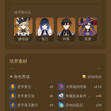
速切输出队
娜维娅
夜兰
钟离
莫娜
培养素材
角色养成
2092530
坚牢黄玉
x6
大英雄的经验
x419
坚牢黄玉块
x9
奇械发条备件·科培琉司
x46
坚牢黄玉断片
x9
异色结晶石
x36