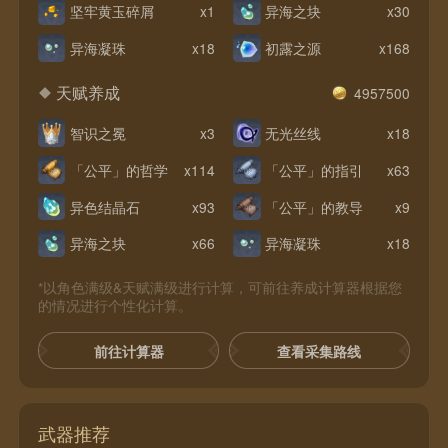
坚牢黄玉碎屑
x1
异海之块
x30
异海凝珠
x18
初露之源
x168
天赋养成
4957500
智识之冕
x3
无光丝线
x18
「公平」的哲学
x114
「公平」的指引
x63
异色结晶石
x93
「公平」的教导
x9
异海之块
x66
异海凝珠
x18
*以角色满级&天赋满级进行计算，可前往养成计算器根据您
的情况进行个性化计算。
前往计算器
查看采集路线
武器推荐