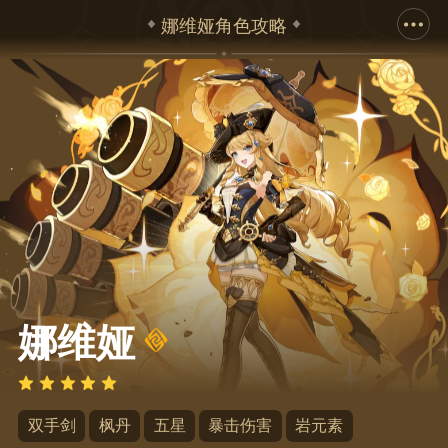
娜维娅角色攻略
下拉展示完整立绘
娜维娅
双手剑
枫丹
五星
暴击伤害
岩元素