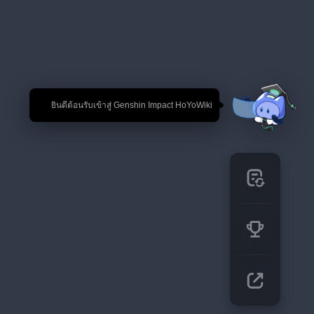
🎉 ยินดีต้อนรับเข้าสู่ Genshin Impact HoYoWiki