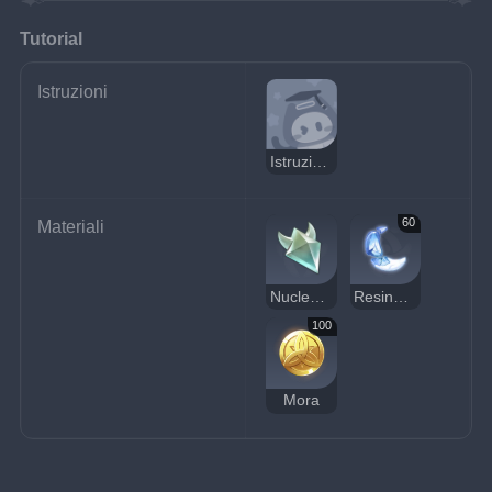
Tutorial
Istruzioni
Istruzioni: Resina condensata
60
Materiali
Nucleo cristallino
Resina primordiale
100
Mora