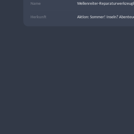
Name
Wellenreiter-Reparaturwerkzeug
Herkunft
Aktion: Sommer! Inseln? Abenteu