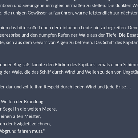
turmböen und Seeungeheuern gleichermaßen zu stellen. Die dunklen We
 die ruhigen Gewässer aufzurühren, wurde letztendlich zur nächsten 
en das bittersüße Leben der einfachen Leute nie zu begreifen. Denn 
eeresbrise und den dumpfen Rufen der Wale aus der Tiefe. Die Besatzu
te, sich aus dem Gewirr von Algen zu befreien. Das Schiff des Kapitän
genden Bug saß, konnte den Blicken des Kapitäns jemals einen Schimm
 der Wale, die das Schiff durch Wind und Wellen zu den von Unge
r dar und zollte ihm Respekt durch jeden Wind und jede Brise ...
 Wellen der Brandung.
r Segel in die weiten Meere.
einen alten Meister,
en der Ewigkeit zeichnen,
 Abgrund fahren muss.“