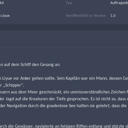
lut
Typ
Auftragsob
 Liyue
Veröffentlicht in Version
1.0
n auf dem Schiff den Gesang an.
on Liyue vor Anker gehen sollte. Sein Kapitän war ein Mann, dessen 
r „Schipper“.
uern aus dem Meer geschmückt, ein unmissverständliches Zeichen für
r Jagd auf die Kreaturen der Tiefe gesprochen. Es ist nicht so, dass 
er Navigation durch die gnadenlose See hatten sie gelehrt, dass die
rch die Gewässer, navigierte an felsigen Riffen entlang und stürzte