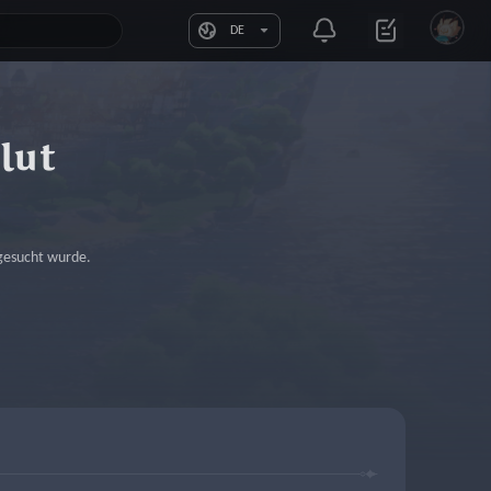
DE
lut
mgesucht wurde.